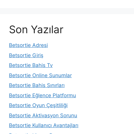
dolaşımı
Son Yazılar
Betsortie Adresi
Betsortie Giriş
Betsortie Bahis Tv
Betsortie Online Sunumlar
Betsortie Bahis Sınırları
Betsortie Eğlence Platformu
Betsortie Oyun Çeşitliliği
Betsortie Aktivasyon Sorunu
Betsortie Kullanıcı Avantajları