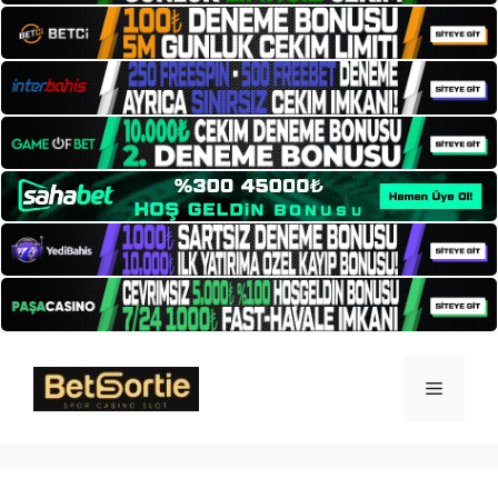
İçeriğe
atla
Menü