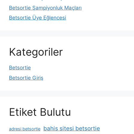
Betsortie Şampiyonluk Maçları
Betsortie Üye Eğlencesi
Kategoriler
Betsortie
Betsortie Giriş
Etiket Bulutu
bahis sitesi betsortie
adresi betsortie