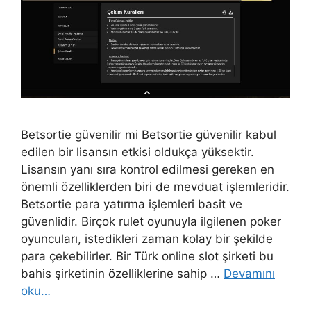
Betsortie güvenilir mi Betsortie güvenilir kabul
edilen bir lisansın etkisi oldukça yüksektir.
Lisansın yanı sıra kontrol edilmesi gereken en
önemli özelliklerden biri de mevduat işlemleridir.
Betsortie para yatırma işlemleri basit ve
güvenlidir. Birçok rulet oyunuyla ilgilenen poker
oyuncuları, istedikleri zaman kolay bir şekilde
para çekebilirler. Bir Türk online slot şirketi bu
bahis şirketinin özelliklerine sahip …
Devamını
oku…