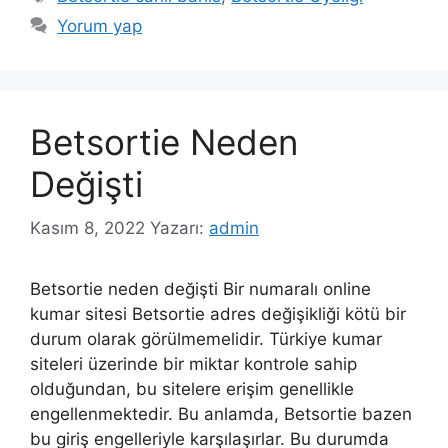
Yorum yap
Betsortie Neden
Değişti
Kasım 8, 2022
Yazarı:
admin
Betsortie neden değişti Bir numaralı online
kumar sitesi Betsortie adres değişikliği kötü bir
durum olarak görülmemelidir. Türkiye kumar
siteleri üzerinde bir miktar kontrole sahip
olduğundan, bu sitelere erişim genellikle
engellenmektedir. Bu anlamda, Betsortie bazen
bu giriş engelleriyle karşılaşırlar. Bu durumda