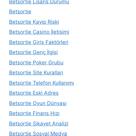
Betsortie Lisans Durumu
Betsortie
Betsortie Kayıp Riski
Betsortie Casino İletişimi
Betsortie Giriş Faktörleri
Betsortie Genç İlgisi
Betsortie Poker Grubu
Betsortie Site Kuralları
Betsortie Telefon Kullanımı
Betsortie Eski Adres
Betsortie Oyun Dünyası
Betsortie Finans Hızı
Betsortie Şikayet Analizi
Betsortie Sosyal Medya