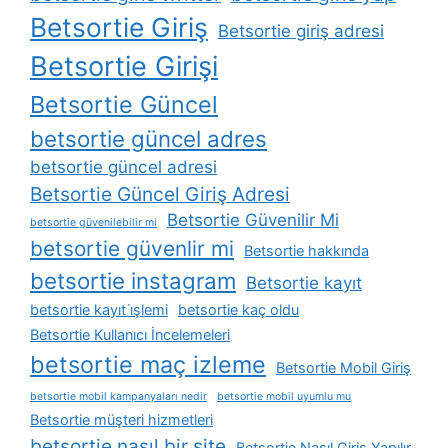
Betsortie Giriş
Betsortie giriş adresi
Betsortie Girişi
Betsortie Güncel
betsortie güncel adres
betsortie güncel adresi
Betsortie Güncel Giriş Adresi
Betsortie Güvenilir Mi
betsortie güvenilebilir mi
betsortie güvenlir mi
Betsortie hakkında
betsortie instagram
Betsortie kayıt
betsortie kayıt i̇şlemi
betsortie kaç oldu
Betsortie Kullanıcı İncelemeleri
betsortie maç izleme
Betsortie Mobil Giriş
betsortie mobil kampanyaları nedir
betsortie mobil uyumlu mu
Betsortie müşteri hizmetleri
betsortie nasıl bir site
Betsortie Nasıl Giriş Yapılır