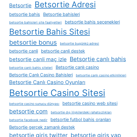
Betsortie Adresi
Betsortie
betsortie bahis
Betsortie bahisleri
betsortie bahis seçenekleri
betsortie bahisleri site faaliyetleri
Betsortie Bahis Sitesi
betsortie bonus
betsortie bugünkü adresi
betsortie canli
betsortie canli destek
Betsortie canlı bahis
betsortie canli maç izle
Betsortie canlı casino
betsortie canlı bahis siteleri
Betsortie Canlı Casino Bahisleri
betsortie canlı casino etkinlikleri
Betsortie Canlı Casino Oyunları
Betsortie Casino Sitesi
betsortie casino web sitesi
betsortie casino sunucu dünyası
betsortie com
betsortie dış i̇lişkilerdeki rahatsızlıkları
betsortie futbol bahis oranları
betsortie facebook nedir
Betsortie gerçek zamanlı destek
betsortie giris twitter
betsortie giris yap