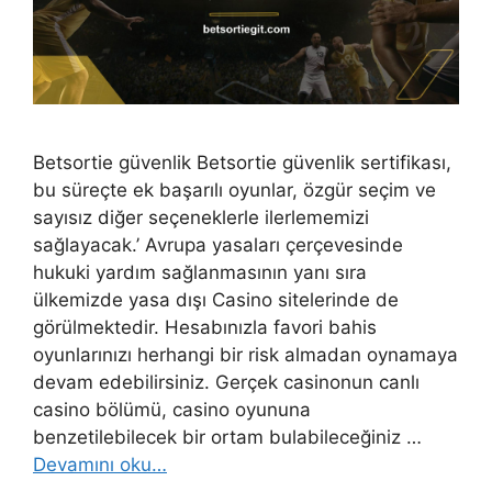
Betsortie güvenlik Betsortie güvenlik sertifikası,
bu süreçte ek başarılı oyunlar, özgür seçim ve
sayısız diğer seçeneklerle ilerlememizi
sağlayacak.’ Avrupa yasaları çerçevesinde
hukuki yardım sağlanmasının yanı sıra
ülkemizde yasa dışı Casino sitelerinde de
görülmektedir. Hesabınızla favori bahis
oyunlarınızı herhangi bir risk almadan oynamaya
devam edebilirsiniz. Gerçek casinonun canlı
casino bölümü, casino oyununa
benzetilebilecek bir ortam bulabileceğiniz …
Devamını oku…