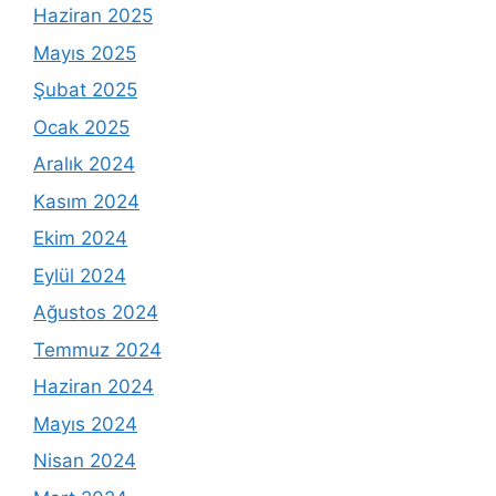
Haziran 2025
Mayıs 2025
Şubat 2025
Ocak 2025
Aralık 2024
Kasım 2024
Ekim 2024
Eylül 2024
Ağustos 2024
Temmuz 2024
Haziran 2024
Mayıs 2024
Nisan 2024