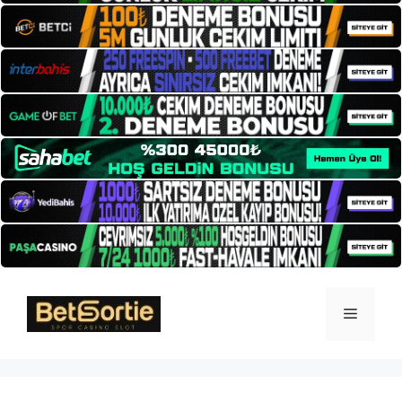
İçeriğe
atla
Menü