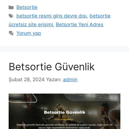
Kategoriler
Betsortie
Etiketler
betsortie resmi giriş devre dışı
,
betsortie
ücretsiz site erişimi
,
Betsortie Yeni Adres
Yorum yap
Betsortie Güvenlik
Şubat 28, 2024
Yazarı:
admin