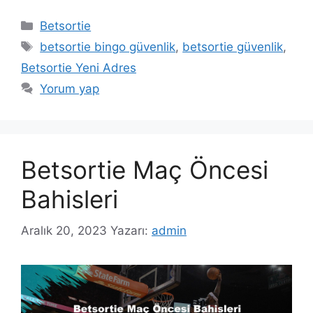
Kategoriler
Betsortie
Etiketler
betsortie bingo güvenlik
,
betsortie güvenlik
,
Betsortie Yeni Adres
Yorum yap
Betsortie Maç Öncesi
Bahisleri
Aralık 20, 2023
Yazarı:
admin