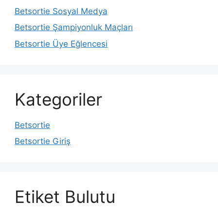
Betsortie Sosyal Medya
Betsortie Şampiyonluk Maçları
Betsortie Üye Eğlencesi
Kategoriler
Betsortie
Betsortie Giriş
Etiket Bulutu