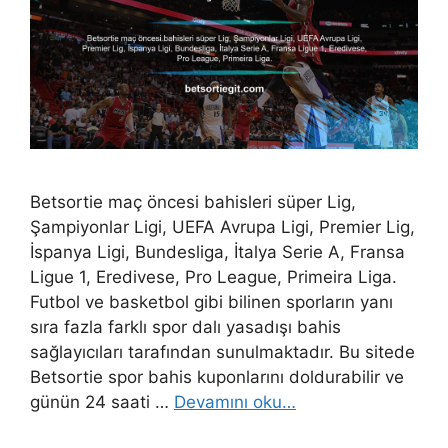
Betsortie maç öncesi bahisleri süper Lig,
Şampiyonlar Ligi, UEFA Avrupa Ligi, Premier Lig,
İspanya Ligi, Bundesliga, İtalya Serie A, Fransa
Ligue 1, Eredivese, Pro League, Primeira Liga.
Futbol ve basketbol gibi bilinen sporların yanı
sıra fazla farklı spor dalı yasadışı bahis
sağlayıcıları tarafından sunulmaktadır. Bu sitede
Betsortie spor bahis kuponlarını doldurabilir ve
günün 24 saati …
Devamını oku…