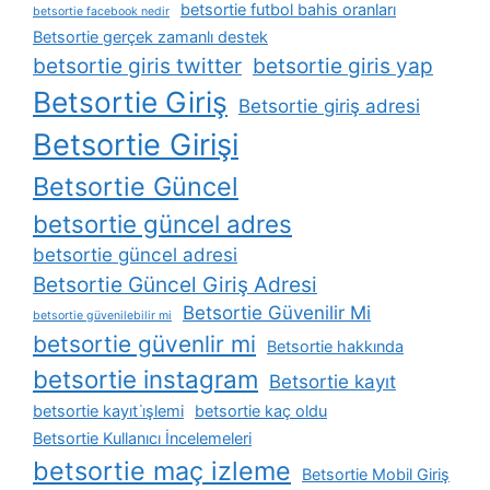
betsortie futbol bahis oranları
betsortie facebook nedir
Betsortie gerçek zamanlı destek
betsortie giris twitter
betsortie giris yap
Betsortie Giriş
Betsortie giriş adresi
Betsortie Girişi
Betsortie Güncel
betsortie güncel adres
betsortie güncel adresi
Betsortie Güncel Giriş Adresi
Betsortie Güvenilir Mi
betsortie güvenilebilir mi
betsortie güvenlir mi
Betsortie hakkında
betsortie instagram
Betsortie kayıt
betsortie kayıt i̇şlemi
betsortie kaç oldu
Betsortie Kullanıcı İncelemeleri
betsortie maç izleme
Betsortie Mobil Giriş