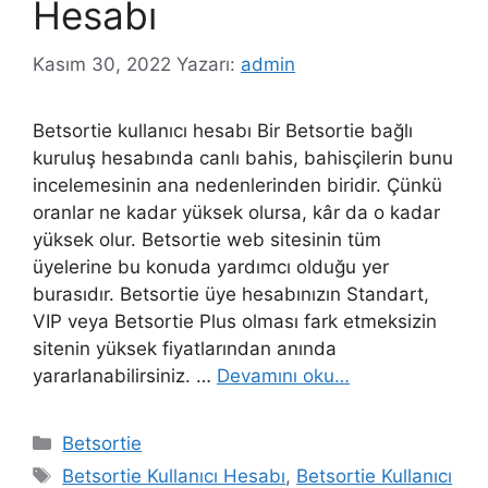
Hesabı
Kasım 30, 2022
Yazarı:
admin
Betsortie kullanıcı hesabı Bir Betsortie bağlı
kuruluş hesabında canlı bahis, bahisçilerin bunu
incelemesinin ana nedenlerinden biridir. Çünkü
oranlar ne kadar yüksek olursa, kâr da o kadar
yüksek olur. Betsortie web sitesinin tüm
üyelerine bu konuda yardımcı olduğu yer
burasıdır. Betsortie üye hesabınızın Standart,
VIP veya Betsortie Plus olması fark etmeksizin
sitenin yüksek fiyatlarından anında
yararlanabilirsiniz. …
Devamını oku…
Kategoriler
Betsortie
Etiketler
Betsortie Kullanıcı Hesabı
,
Betsortie Kullanıcı