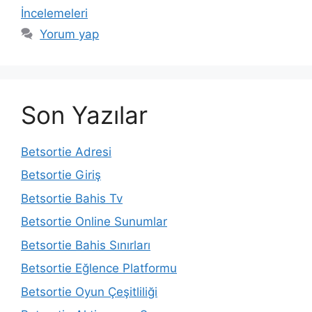
İncelemeleri
Yorum yap
Son Yazılar
Betsortie Adresi
Betsortie Giriş
Betsortie Bahis Tv
Betsortie Online Sunumlar
Betsortie Bahis Sınırları
Betsortie Eğlence Platformu
Betsortie Oyun Çeşitliliği