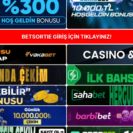
BETSORTIE GİRİŞ İÇİN TIKLAYINIZ!