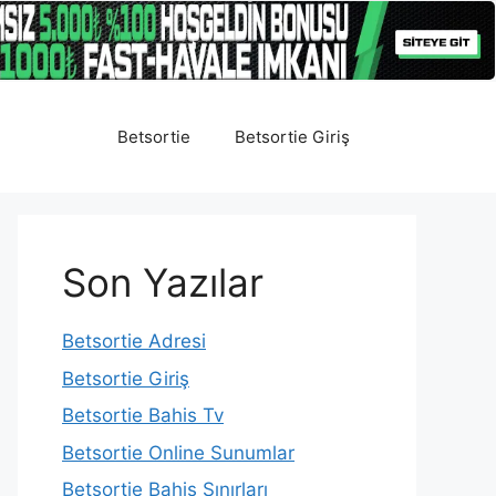
Betsortie
Betsortie Giriş
Son Yazılar
Betsortie Adresi
Betsortie Giriş
Betsortie Bahis Tv
Betsortie Online Sunumlar
Betsortie Bahis Sınırları