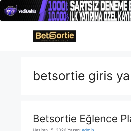
İçeriğe
atla
betsortie giris y
Betsortie Eğlence P
Haziran 15, 2026
Yazarı:
admin