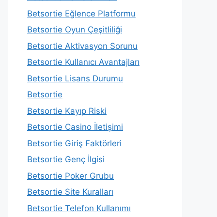
Betsortie Eğlence Platformu
Betsortie Oyun Çeşitliliği
Betsortie Aktivasyon Sorunu
Betsortie Kullanıcı Avantajları
Betsortie Lisans Durumu
Betsortie
Betsortie Kayıp Riski
Betsortie Casino İletişimi
Betsortie Giriş Faktörleri
Betsortie Genç İlgisi
Betsortie Poker Grubu
Betsortie Site Kuralları
Betsortie Telefon Kullanımı