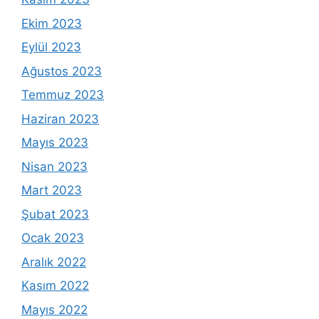
Ekim 2023
Eylül 2023
Ağustos 2023
Temmuz 2023
Haziran 2023
Mayıs 2023
Nisan 2023
Mart 2023
Şubat 2023
Ocak 2023
Aralık 2022
Kasım 2022
Mayıs 2022