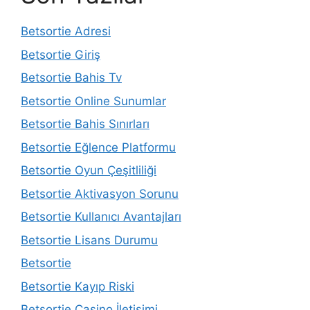
Betsortie Adresi
Betsortie Giriş
Betsortie Bahis Tv
Betsortie Online Sunumlar
Betsortie Bahis Sınırları
Betsortie Eğlence Platformu
Betsortie Oyun Çeşitliliği
Betsortie Aktivasyon Sorunu
Betsortie Kullanıcı Avantajları
Betsortie Lisans Durumu
Betsortie
Betsortie Kayıp Riski
Betsortie Casino İletişimi