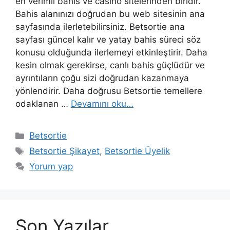
en verimli bahis ve casino sitelerinden biridir.
Bahis alanınızı doğrudan bu web sitesinin ana
sayfasında ilerletebilirsiniz. Betsortie ana
sayfası güncel kalır ve yatay bahis süreci söz
konusu olduğunda ilerlemeyi etkinleştirir. Daha
kesin olmak gerekirse, canlı bahis güçlüdür ve
ayrıntıların çoğu sizi doğrudan kazanmaya
yönlendirir. Daha doğrusu Betsortie temellere
odaklanan …
Devamını oku…
Kategoriler
Betsortie
Etiketler
Betsortie Şikayet
,
Betsortie Üyelik
Yorum yap
Son Yazılar