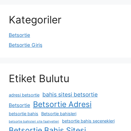
Kategoriler
Betsortie
Betsortie Giriş
Etiket Bulutu
bahis sitesi betsortie
adresi betsortie
Betsortie Adresi
Betsortie
betsortie bahis
Betsortie bahisleri
betsortie bahis seçenekleri
betsortie bahisleri site faaliyetleri
Betsortie Bahis Sitesi