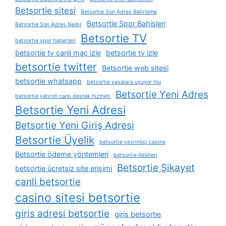
Betsortie sitesi
Betsortie Son Adres Belirleme
Betsortie Spor Bahisleri
Betsortie Son Adres Nedir
Betsortie TV
betsortie spor haberleri
betsortie tv canli maç izle
betsortie tv izle
betsortie twitter
Betsortie web sitesi
betsortie whatsapp
betsortie yasalara uyuyor mu
Betsortie Yeni Adres
betsortie yatırım canlı destek hizmeti
Betsortie Yeni Adresi
Betsortie Yeni Giriş Adresi
Betsortie Üyelik
betsortie çevrimiçi casino
Betsortie ödeme yöntemleri
betsortie ödülleri
Betsortie Şikayet
betsortie ücretsiz site erişimi
canli betsortie
casino sitesi betsortie
giris adresi betsortie
giris betsortie