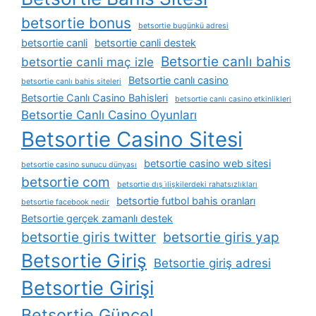
betsortie bonus
betsortie bugünkü adresi
betsortie canli
betsortie canli destek
Betsortie canlı bahis
betsortie canli maç izle
Betsortie canlı casino
betsortie canlı bahis siteleri
Betsortie Canlı Casino Bahisleri
betsortie canlı casino etkinlikleri
Betsortie Canlı Casino Oyunları
Betsortie Casino Sitesi
betsortie casino web sitesi
betsortie casino sunucu dünyası
betsortie com
betsortie dış i̇lişkilerdeki rahatsızlıkları
betsortie futbol bahis oranları
betsortie facebook nedir
Betsortie gerçek zamanlı destek
betsortie giris twitter
betsortie giris yap
Betsortie Giriş
Betsortie giriş adresi
Betsortie Girişi
Betsortie Güncel