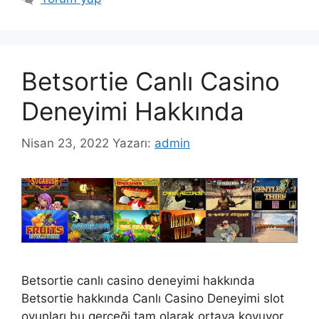
Betsortie Canlı Casino
Deneyimi Hakkında
Nisan 23, 2022
Yazarı:
admin
Betsortie canlı casino deneyimi hakkında
Betsortie hakkında Canlı Casino Deneyimi slot
oyunları bu gerçeği tam olarak ortaya koyuyor