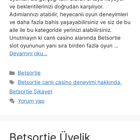
ve beklentilerinizi doğrudan karşılıyor.
Adımlarınızı atabilir, heyecanlı oyun deneyimleri
ve daha fazla bahis yaşayabilirsiniz ve siz de bu
aile ile bu kategoride yerinizi alabilirsiniz.
Unutmayın ki canlı casino alanında Betsortie
slot oyununun yanı sıra birden fazla oyun …
Devamını oku…
Kategoriler
Betsortie
Etiketler
Betsortie canlı casino deneyimi hakkında
,
Betsortie Şikayet
Yorum yap
Betsortie Üyelik