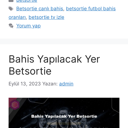
Betsortie
Etiketler
Betsortie canlı bahis
,
betsortie futbol bahis
oranları
,
betsortie tv izle
Yorum yap
Bahis Yapılacak Yer
Betsortie
Eylül 13, 2023
Yazarı:
admin