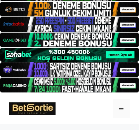
İçeriğe
atla
Menü