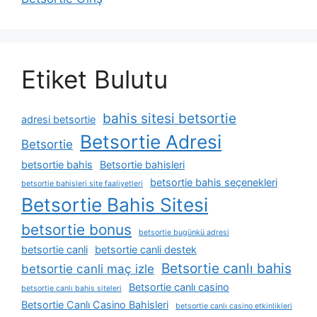
Etiket Bulutu
bahis sitesi betsortie
adresi betsortie
Betsortie Adresi
Betsortie
betsortie bahis
Betsortie bahisleri
betsortie bahis seçenekleri
betsortie bahisleri site faaliyetleri
Betsortie Bahis Sitesi
betsortie bonus
betsortie bugünkü adresi
betsortie canli
betsortie canli destek
Betsortie canlı bahis
betsortie canli maç izle
Betsortie canlı casino
betsortie canlı bahis siteleri
Betsortie Canlı Casino Bahisleri
betsortie canlı casino etkinlikleri