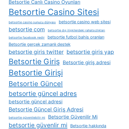
Betsortie Canlı Casino Oyunları
Betsortie Casino Sitesi
betsortie casino web sitesi
betsortie casino sunucu dünyası
betsortie com
betsortie dış i̇lişkilerdeki rahatsızlıkları
betsortie futbol bahis oranları
betsortie facebook nedir
Betsortie gerçek zamanlı destek
betsortie giris twitter
betsortie giris yap
Betsortie Giriş
Betsortie giriş adresi
Betsortie Girişi
Betsortie Güncel
betsortie güncel adres
betsortie güncel adresi
Betsortie Güncel Giriş Adresi
Betsortie Güvenilir Mi
betsortie güvenilebilir mi
betsortie güvenlir mi
Betsortie hakkında