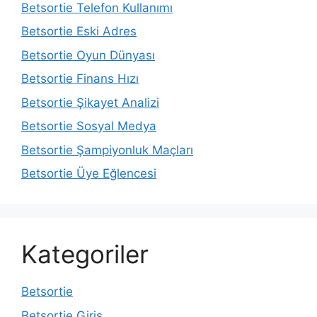
Betsortie Telefon Kullanımı
Betsortie Eski Adres
Betsortie Oyun Dünyası
Betsortie Finans Hızı
Betsortie Şikayet Analizi
Betsortie Sosyal Medya
Betsortie Şampiyonluk Maçları
Betsortie Üye Eğlencesi
Kategoriler
Betsortie
Betsortie Giriş