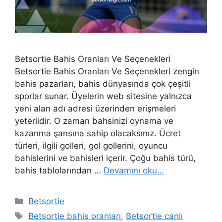
Betsortie Bahis Oranları Ve Seçenekleri
Betsortie Bahis Oranları Ve Seçenekleri zengin
bahis pazarları, bahis dünyasında çok çeşitli
sporlar sunar. Üyelerin web sitesine yalnızca
yeni alan adı adresi üzerinden erişmeleri
yeterlidir. O zaman bahsinizi oynama ve
kazanma şansına sahip olacaksınız. Ücret
türleri, ilgili golleri, gol gollerini, oyuncu
bahislerini ve bahisleri içerir. Çoğu bahis türü,
bahis tablolarından …
Devamını oku…
Kategoriler
Betsortie
Etiketler
Betsortie bahis oranları
,
Betsortie canlı