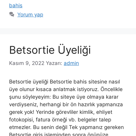
bahis
Yorum yap
Betsortie Üyeliği
Kasım 9, 2022
Yazarı:
admin
Betsortie üyeliği Betsortie bahis sitesine nasıl
üye olunur kısaca anlatmak istiyoruz. Öncelikle
şunu söyleyeyim: Bu siteye üye olmaya karar
verdiyseniz, herhangi bir ön hazırlık yapmanıza
gerek yok! Yerinde görevliler kimlik, ehliyet
fotokopisi, fatura örneği vb. belgeler talep
etmezler. Bu senin değil Tek yapmanız gereken
Betsortie giriş işleminden sonra önünüze