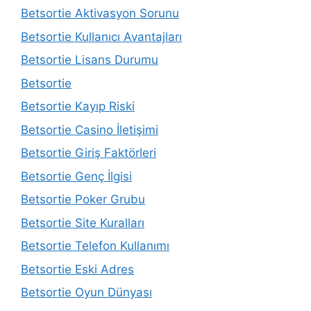
Betsortie Aktivasyon Sorunu
Betsortie Kullanıcı Avantajları
Betsortie Lisans Durumu
Betsortie
Betsortie Kayıp Riski
Betsortie Casino İletişimi
Betsortie Giriş Faktörleri
Betsortie Genç İlgisi
Betsortie Poker Grubu
Betsortie Site Kuralları
Betsortie Telefon Kullanımı
Betsortie Eski Adres
Betsortie Oyun Dünyası