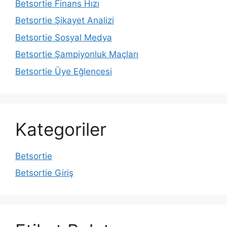
Betsortie Finans Hızı
Betsortie Şikayet Analizi
Betsortie Sosyal Medya
Betsortie Şampiyonluk Maçları
Betsortie Üye Eğlencesi
Kategoriler
Betsortie
Betsortie Giriş