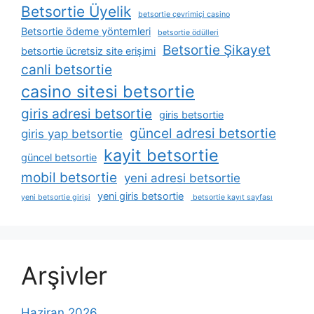
Betsortie Üyelik
betsortie çevrimiçi casino
Betsortie ödeme yöntemleri
betsortie ödülleri
Betsortie Şikayet
betsortie ücretsiz site erişimi
canli betsortie
casino sitesi betsortie
giris adresi betsortie
giris betsortie
güncel adresi betsortie
giris yap betsortie
kayit betsortie
güncel betsortie
mobil betsortie
yeni adresi betsortie
yeni giris betsortie
yeni betsortie girişi
betsortie kayıt sayfası
Arşivler
Haziran 2026