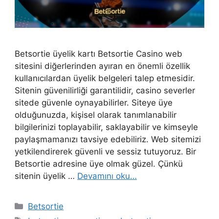
Betsortie üyelik kartı Betsortie Casino web
sitesini diğerlerinden ayıran en önemli özellik
kullanıcılardan üyelik belgeleri talep etmesidir.
Sitenin güvenilirliği garantilidir, casino severler
sitede güvenle oynayabilirler. Siteye üye
olduğunuzda, kişisel olarak tanımlanabilir
bilgilerinizi toplayabilir, saklayabilir ve kimseyle
paylaşmamanızı tavsiye edebiliriz. Web sitemizi
yetkilendirerek güvenli ve sessiz tutuyoruz. Bir
Betsortie adresine üye olmak güzel. Çünkü
sitenin üyelik …
Devamını oku…
Kategoriler
Betsortie
Etiketler