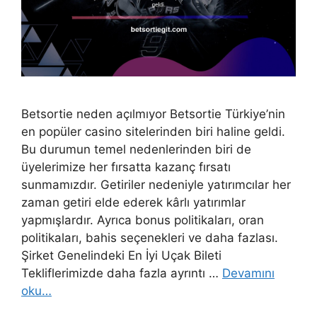
Betsortie neden açılmıyor Betsortie Türkiye’nin
en popüler casino sitelerinden biri haline geldi.
Bu durumun temel nedenlerinden biri de
üyelerimize her fırsatta kazanç fırsatı
sunmamızdır. Getiriler nedeniyle yatırımcılar her
zaman getiri elde ederek kârlı yatırımlar
yapmışlardır. Ayrıca bonus politikaları, oran
politikaları, bahis seçenekleri ve daha fazlası.
Şirket Genelindeki En İyi Uçak Bileti
Tekliflerimizde daha fazla ayrıntı …
Devamını
oku…