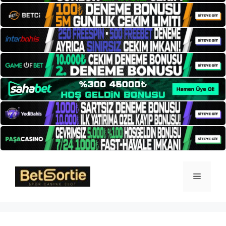
İçeriğe
atla
Menü