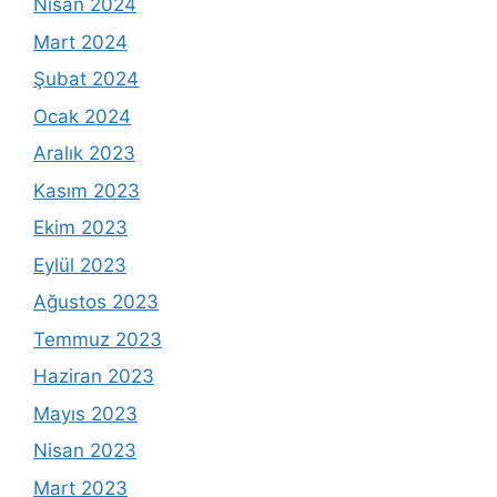
Nisan 2024
Mart 2024
Şubat 2024
Ocak 2024
Aralık 2023
Kasım 2023
Ekim 2023
Eylül 2023
Ağustos 2023
Temmuz 2023
Haziran 2023
Mayıs 2023
Nisan 2023
Mart 2023