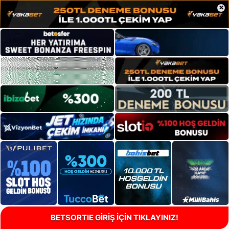
×
BETSORTIE GİRİŞ İÇİN TIKLAYINIZ!