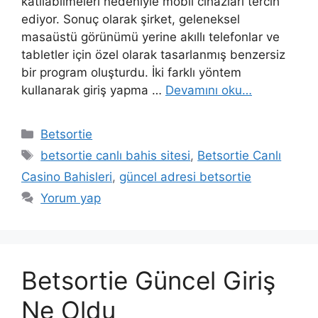
katılabilmeleri nedeniyle mobil cihazları tercih
ediyor. Sonuç olarak şirket, geleneksel
masaüstü görünümü yerine akıllı telefonlar ve
tabletler için özel olarak tasarlanmış benzersiz
bir program oluşturdu. İki farklı yöntem
kullanarak giriş yapma …
Devamını oku…
Kategoriler
Betsortie
Etiketler
betsortie canlı bahis sitesi
,
Betsortie Canlı
Casino Bahisleri
,
güncel adresi betsortie
Yorum yap
Betsortie Güncel Giriş
Ne Oldu