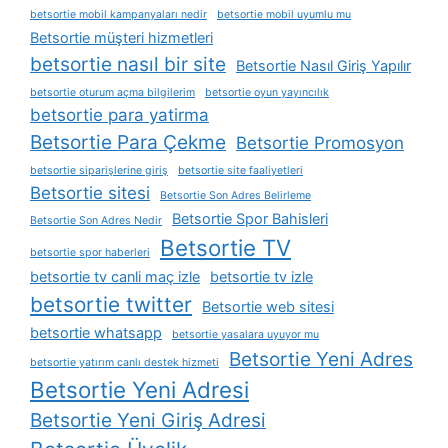
betsortie mobil kampanyaları nedir
betsortie mobil uyumlu mu
Betsortie müşteri hizmetleri
betsortie nasıl bir site
Betsortie Nasıl Giriş Yapılır
betsortie oturum açma bilgilerim
betsortie oyun yayıncılık
betsortie para yatirma
Betsortie Para Çekme
Betsortie Promosyon
betsortie siparişlerine giriş
betsortie site faaliyetleri
Betsortie sitesi
Betsortie Son Adres Belirleme
Betsortie Spor Bahisleri
Betsortie Son Adres Nedir
Betsortie TV
betsortie spor haberleri
betsortie tv canli maç izle
betsortie tv izle
betsortie twitter
Betsortie web sitesi
betsortie whatsapp
betsortie yasalara uyuyor mu
Betsortie Yeni Adres
betsortie yatırım canlı destek hizmeti
Betsortie Yeni Adresi
Betsortie Yeni Giriş Adresi