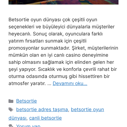
Betsortie oyun dünyası çok çeşitli oyun
seçenekleri ve büyüleyici dünyalarla müşteriler
heyecanlı. Sonuç olarak, oyunculara farklı
yatırım fırsatları sunmak için çeşitli
promosyonlar sunmaktadır. Şirket, müşterilerinin
mümkün olan en iyi canlı casino deneyimine
sahip olmasını sağlamak için elinden gelen her
şeyi yapıyor. Sıcaklık ve konforla çevrili rahat bir
oturma odasında oturmuş gibi hissettiren bir
atmosfer yaratır. …
Devamını oku…
Kategoriler
Betsortie
Etiketler
betsortie adres taşıma
,
betsortie oyun
dünyası
,
canli betsortie
Yorum yap