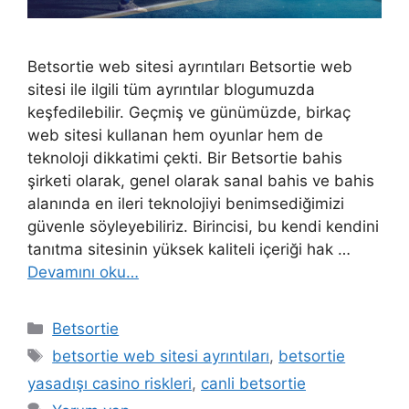
Betsortie web sitesi ayrıntıları Betsortie web
sitesi ile ilgili tüm ayrıntılar blogumuzda
keşfedilebilir. Geçmiş ve günümüzde, birkaç
web sitesi kullanan hem oyunlar hem de
teknoloji dikkatimi çekti. Bir Betsortie bahis
şirketi olarak, genel olarak sanal bahis ve bahis
alanında en ileri teknolojiyi benimsediğimizi
güvenle söyleyebiliriz. Birincisi, bu kendi kendini
tanıtma sitesinin yüksek kaliteli içeriği hak …
Devamını oku…
Kategoriler
Betsortie
Etiketler
betsortie web sitesi ayrıntıları
,
betsortie
yasadışı casino riskleri
,
canli betsortie