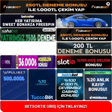
×
BETSORTIE GİRİŞ İÇİN TIKLAYINIZ!