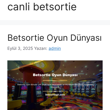
canli betsortie
Betsortie Oyun Dünyası
Eylül 3, 2025
Yazarı:
admin