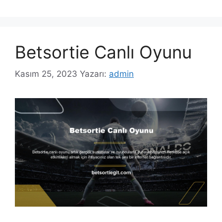
Betsortie Canlı Oyunu
Kasım 25, 2023
Yazarı:
admin