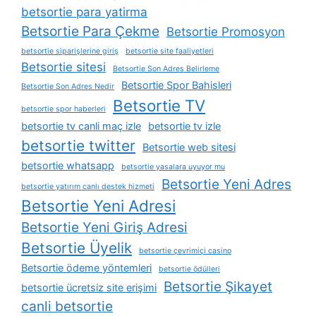
betsortie para yatirma
Betsortie Para Çekme
Betsortie Promosyon
betsortie siparişlerine giriş
betsortie site faaliyetleri
Betsortie sitesi
Betsortie Son Adres Belirleme
Betsortie Spor Bahisleri
Betsortie Son Adres Nedir
Betsortie TV
betsortie spor haberleri
betsortie tv canli maç izle
betsortie tv izle
betsortie twitter
Betsortie web sitesi
betsortie whatsapp
betsortie yasalara uyuyor mu
Betsortie Yeni Adres
betsortie yatırım canlı destek hizmeti
Betsortie Yeni Adresi
Betsortie Yeni Giriş Adresi
Betsortie Üyelik
betsortie çevrimiçi casino
Betsortie ödeme yöntemleri
betsortie ödülleri
Betsortie Şikayet
betsortie ücretsiz site erişimi
canli betsortie