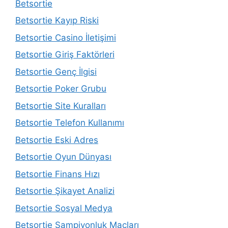
Betsortie
Betsortie Kayıp Riski
Betsortie Casino İletişimi
Betsortie Giriş Faktörleri
Betsortie Genç İlgisi
Betsortie Poker Grubu
Betsortie Site Kuralları
Betsortie Telefon Kullanımı
Betsortie Eski Adres
Betsortie Oyun Dünyası
Betsortie Finans Hızı
Betsortie Şikayet Analizi
Betsortie Sosyal Medya
Betsortie Şampiyonluk Maçları