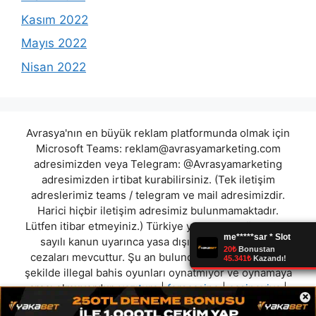
Kasım 2022
Mayıs 2022
Nisan 2022
Avrasya'nın en büyük reklam platformunda olmak için
Microsoft Teams:
reklam@avrasyamarketing.com
adresimizden veya Telegram: @Avrasyamarketing
adresimizden irtibat kurabilirsiniz. (Tek iletişim
adreslerimiz teams / telegram ve mail adresimizdir.
Harici hiçbir iletişim adresimiz bulunmamaktadır.
Lütfen itibar etmeyiniz.) Türkiye yasalarına göre 7258
sayılı kanun uyarınca yasa dışı bahis oynamanın
cezaları mevcuttur. Şu an bulunduğunuz site hiç bir
şekilde illegal bahis oyunları oynatmıyor ve oynamaya
aracı olmuyordur.
yazıtura
|
forscasino
|
casinoviva
|
×
trcasino
|
tikobet
|
fenomenbet
|
zaferbet
|
harbiwin