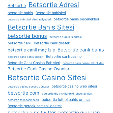
Betsortie Adresi
Betsortie
betsortie bahis
Betsortie bahisleri
betsortie bahis seçenekleri
betsortie bahisleri site faaliyetleri
Betsortie Bahis Sitesi
betsortie bonus
betsortie bugünkü adresi
betsortie canli
betsortie canli destek
Betsortie canlı bahis
betsortie canli maç izle
Betsortie canlı casino
betsortie canlı bahis siteleri
Betsortie Canlı Casino Bahisleri
betsortie canlı casino etkinlikleri
Betsortie Canlı Casino Oyunları
Betsortie Casino Sitesi
betsortie casino web sitesi
betsortie casino sunucu dünyası
betsortie com
betsortie dış i̇lişkilerdeki rahatsızlıkları
betsortie futbol bahis oranları
betsortie facebook nedir
Betsortie gerçek zamanlı destek
betsortie giris twitter
betsortie giris yap