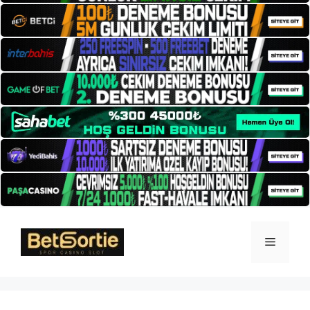
İçeriğe
atla
Menü