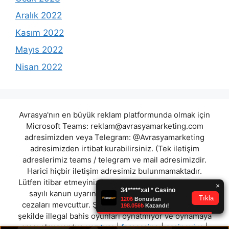
Aralık 2022
Kasım 2022
Mayıs 2022
Nisan 2022
Avrasya'nın en büyük reklam platformunda olmak için
Microsoft Teams:
reklam@avrasyamarketing.com
adresimizden veya Telegram: @Avrasyamarketing
adresimizden irtibat kurabilirsiniz. (Tek iletişim
adreslerimiz teams / telegram ve mail adresimizdir.
Harici hiçbir iletişim adresimiz bulunmamaktadır.
Lütfen itibar etmeyiniz.) Türkiye yasalarına göre 7258
sayılı kanun uyarınca yasa dışı bahis oynamanın
cezaları mevcuttur. Şu an bulunduğunuz site hiç bir
şekilde illegal bahis oyunları oynatmıyor ve oynamaya
aracı olmuyordur.
yazıtura
|
forscasino
|
casinoviva
|