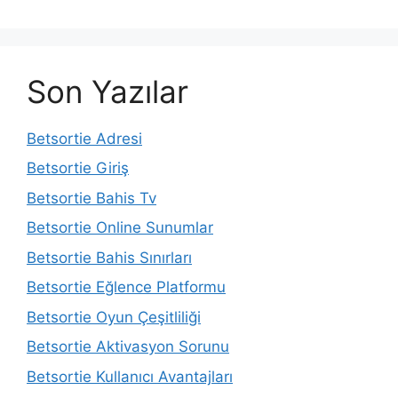
Son Yazılar
Betsortie Adresi
Betsortie Giriş
Betsortie Bahis Tv
Betsortie Online Sunumlar
Betsortie Bahis Sınırları
Betsortie Eğlence Platformu
Betsortie Oyun Çeşitliliği
Betsortie Aktivasyon Sorunu
Betsortie Kullanıcı Avantajları