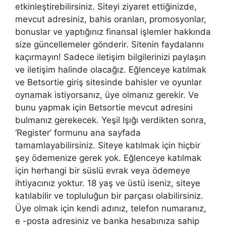
etkinleştirebilirsiniz. Siteyi ziyaret ettiğinizde,
mevcut adresiniz, bahis oranları, promosyonlar,
bonuslar ve yaptığınız finansal işlemler hakkında
size güncellemeler gönderir. Sitenin faydalarını
kaçırmayın! Sadece iletişim bilgilerinizi paylaşın
ve iletişim halinde olacağız. Eğlenceye katılmak
ve Betsortie giriş sitesinde bahisler ve oyunlar
oynamak istiyorsanız, üye olmanız gerekir. Ve
bunu yapmak için Betsortie mevcut adresini
bulmanız gerekecek. Yeşil Işığı verdikten sonra,
‘Register’ formunu ana sayfada
tamamlayabilirsiniz. Siteye katılmak için hiçbir
şey ödemenize gerek yok. Eğlenceye katılmak
için herhangi bir süslü evrak veya ödemeye
ihtiyacınız yoktur. 18 yaş ve üstü iseniz, siteye
katılabilir ve topluluğun bir parçası olabilirsiniz.
Üye olmak için kendi adınız, telefon numaranız,
e -posta adresiniz ve banka hesabınıza sahip