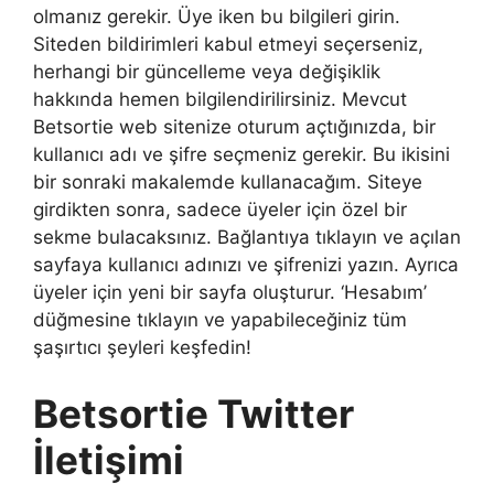
olmanız gerekir. Üye iken bu bilgileri girin.
Siteden bildirimleri kabul etmeyi seçerseniz,
herhangi bir güncelleme veya değişiklik
hakkında hemen bilgilendirilirsiniz. Mevcut
Betsortie web sitenize oturum açtığınızda, bir
kullanıcı adı ve şifre seçmeniz gerekir. Bu ikisini
bir sonraki makalemde kullanacağım. Siteye
girdikten sonra, sadece üyeler için özel bir
sekme bulacaksınız. Bağlantıya tıklayın ve açılan
sayfaya kullanıcı adınızı ve şifrenizi yazın. Ayrıca
üyeler için yeni bir sayfa oluşturur. ‘Hesabım’
düğmesine tıklayın ve yapabileceğiniz tüm
şaşırtıcı şeyleri keşfedin!
Betsortie Twitter
İletişimi