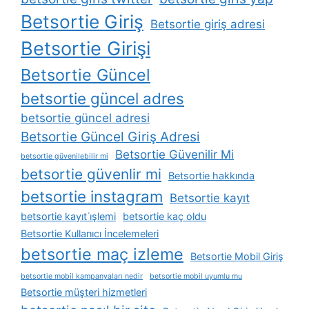
Betsortie Giriş
Betsortie giriş adresi
Betsortie Girişi
Betsortie Güncel
betsortie güncel adres
betsortie güncel adresi
Betsortie Güncel Giriş Adresi
Betsortie Güvenilir Mi
betsortie güvenilebilir mi
betsortie güvenlir mi
Betsortie hakkında
betsortie instagram
Betsortie kayıt
betsortie kayıt i̇şlemi
betsortie kaç oldu
Betsortie Kullanıcı İncelemeleri
betsortie maç izleme
Betsortie Mobil Giriş
betsortie mobil kampanyaları nedir
betsortie mobil uyumlu mu
Betsortie müşteri hizmetleri