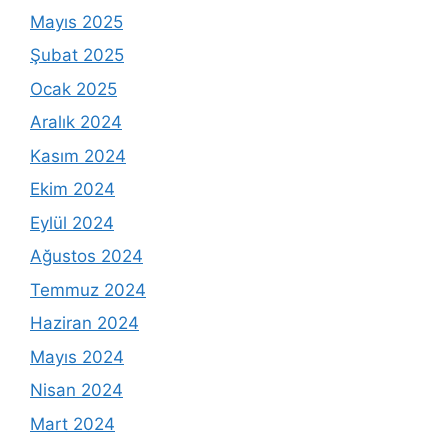
Mayıs 2025
Şubat 2025
Ocak 2025
Aralık 2024
Kasım 2024
Ekim 2024
Eylül 2024
Ağustos 2024
Temmuz 2024
Haziran 2024
Mayıs 2024
Nisan 2024
Mart 2024