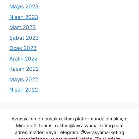
Mayıs 2023
Nisan 2023
Mart 2023
Şubat 2023
Ocak 2023
Aralık 2022
Kasım 2022
Mayıs 2022
Nisan 2022
Avrasya'nın en büyük reklam platformunda olmak için
Microsoft Teams:
reklam@avrasyamarketing.com
adresimizden veya Telegram: @Avrasyamarketing