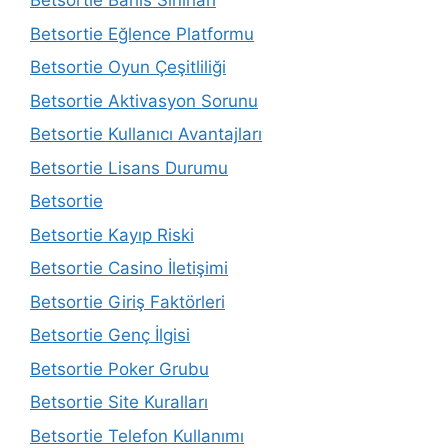
Betsortie Bahis Sınırları
Betsortie Eğlence Platformu
Betsortie Oyun Çeşitliliği
Betsortie Aktivasyon Sorunu
Betsortie Kullanıcı Avantajları
Betsortie Lisans Durumu
Betsortie
Betsortie Kayıp Riski
Betsortie Casino İletişimi
Betsortie Giriş Faktörleri
Betsortie Genç İlgisi
Betsortie Poker Grubu
Betsortie Site Kuralları
Betsortie Telefon Kullanımı