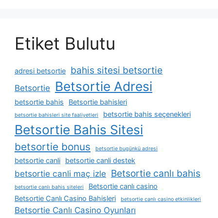
Etiket Bulutu
bahis sitesi betsortie
adresi betsortie
Betsortie Adresi
Betsortie
betsortie bahis
Betsortie bahisleri
betsortie bahis seçenekleri
betsortie bahisleri site faaliyetleri
Betsortie Bahis Sitesi
betsortie bonus
betsortie bugünkü adresi
betsortie canli
betsortie canli destek
Betsortie canlı bahis
betsortie canli maç izle
Betsortie canlı casino
betsortie canlı bahis siteleri
Betsortie Canlı Casino Bahisleri
betsortie canlı casino etkinlikleri
Betsortie Canlı Casino Oyunları