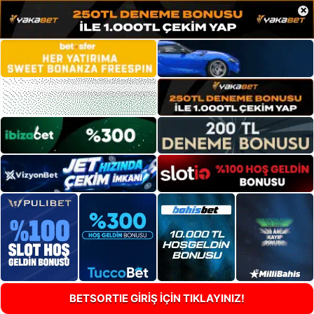
×
BETSORTIE GİRİŞ İÇİN TIKLAYINIZ!