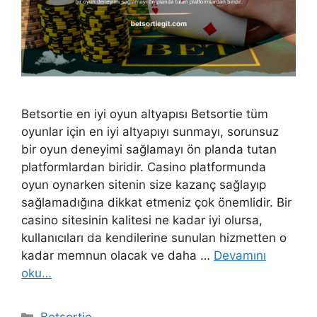
Betsortie en iyi oyun altyapısı Betsortie tüm
oyunlar için en iyi altyapıyı sunmayı, sorunsuz
bir oyun deneyimi sağlamayı ön planda tutan
platformlardan biridir. Casino platformunda
oyun oynarken sitenin size kazanç sağlayıp
sağlamadığına dikkat etmeniz çok önemlidir. Bir
casino sitesinin kalitesi ne kadar iyi olursa,
kullanıcıları da kendilerine sunulan hizmetten o
kadar memnun olacak ve daha …
Devamını
oku…
Kategoriler