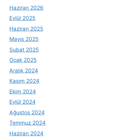
Haziran 2026
Eylül 2025
Haziran 2025
Mayıs 2025
Şubat 2025
Ocak 2025
Aralık 2024
Kasım 2024
Ekim 2024
Eylül 2024
Ağustos 2024
Temmuz 2024
Haziran 2024