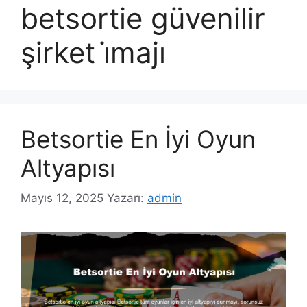
betsortie güvenilir
şirket i̇majı
Betsortie En İyi Oyun
Altyapısı
Mayıs 12, 2025
Yazarı:
admin