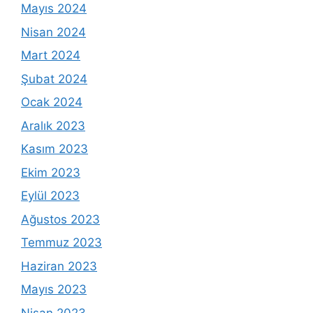
Mayıs 2024
Nisan 2024
Mart 2024
Şubat 2024
Ocak 2024
Aralık 2023
Kasım 2023
Ekim 2023
Eylül 2023
Ağustos 2023
Temmuz 2023
Haziran 2023
Mayıs 2023
Nisan 2023