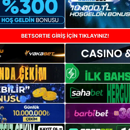
BETSORTIE GİRİŞ İÇİN TIKLAYINIZ!