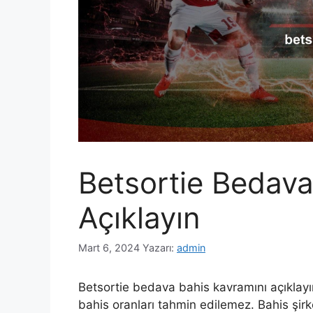
Betsortie Bedava
Açıklayın
Mart 6, 2024
Yazarı:
admin
Betsortie bedava bahis kavramını açıklay
bahis oranları tahmin edilemez. Bahis şirk