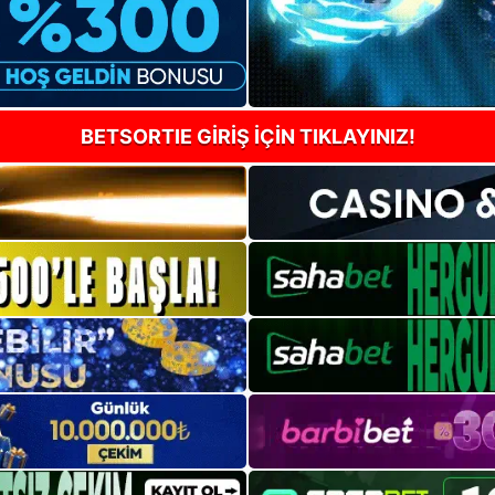
BETSORTIE GİRİŞ İÇİN TIKLAYINIZ!