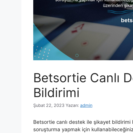
Betsortie Canlı D
Bildirimi
Şubat 22, 2023
Yazarı:
admin
Betsortie canlı destek ile şikayet bildirimi
soruşturma yapmak için kullanabileceğiniz