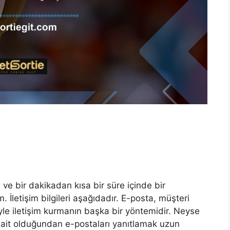
ve bir dakikadan kısa bir süre içinde bir
 İletişim bilgileri aşağıdadır. E-posta, müşteri
iyle iletişim kurmanın başka bir yöntemidir. Neyse
üsait olduğundan e-postaları yanıtlamak uzun