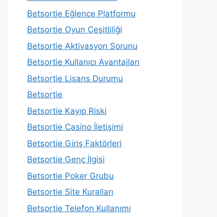
Betsortie Eğlence Platformu
Betsortie Oyun Çeşitliliği
Betsortie Aktivasyon Sorunu
Betsortie Kullanıcı Avantajları
Betsortie Lisans Durumu
Betsortie
Betsortie Kayıp Riski
Betsortie Casino İletişimi
Betsortie Giriş Faktörleri
Betsortie Genç İlgisi
Betsortie Poker Grubu
Betsortie Site Kuralları
Betsortie Telefon Kullanımı