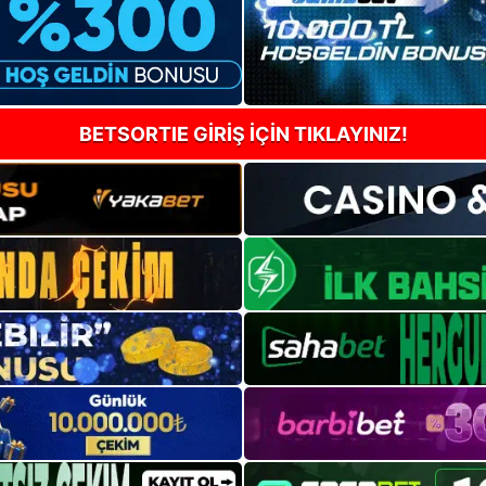
BETSORTIE GİRİŞ İÇİN TIKLAYINIZ!