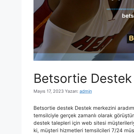
Betsortie Destek
Mayıs 17, 2023
Yazarı:
admin
Betsortie destek Destek merkezini aradım 
temsilciyle gerçek zamanlı olarak görüştüm.
destek talepleri için web sitesi müşteriler
ki, müşteri hizmetleri temsilcileri 7/24 m