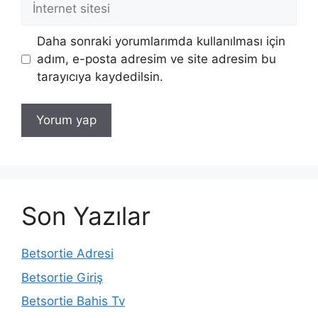
sitesi
Daha sonraki yorumlarımda kullanılması için
adım, e-posta adresim ve site adresim bu
tarayıcıya kaydedilsin.
Son Yazılar
Betsortie Adresi
Betsortie Giriş
Betsortie Bahis Tv