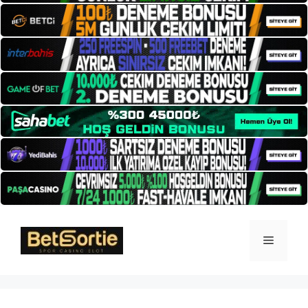
İçeriğe
atla
Menü