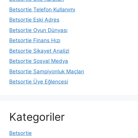
Betsortie Telefon Kullanımı
Betsortie Eski Adres
Betsortie Oyun Dünyası
Betsortie Finans Hızı
Betsortie Şikayet Analizi
Betsortie Sosyal Medya
Betsortie Şampiyonluk Maçları
Betsortie Üye Eğlencesi
Kategoriler
Betsortie