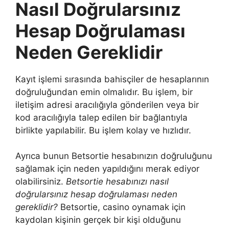
Nasıl Doğrularsınız
Hesap Doğrulaması
Neden Gereklidir
Kayıt işlemi sırasında bahisçiler de hesaplarının
doğruluğundan emin olmalıdır. Bu işlem, bir
iletişim adresi aracılığıyla gönderilen veya bir
kod aracılığıyla talep edilen bir bağlantıyla
birlikte yapılabilir. Bu işlem kolay ve hızlıdır.
Ayrıca bunun Betsortie hesabınızın doğruluğunu
sağlamak için neden yapıldığını merak ediyor
olabilirsiniz.
Betsortie hesabınızı nasıl
doğrularsınız hesap doğrulaması neden
gereklidir?
Betsortie, casino oynamak için
kaydolan kişinin gerçek bir kişi olduğunu