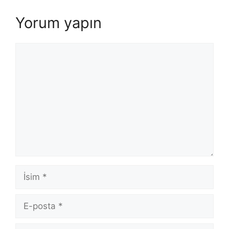
Yorum yapın
Yorum
İsim
E-
posta
İnternet