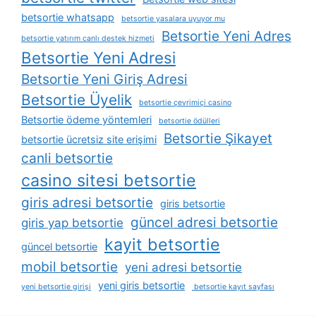
betsortie whatsapp
betsortie yasalara uyuyor mu
Betsortie Yeni Adres
betsortie yatırım canlı destek hizmeti
Betsortie Yeni Adresi
Betsortie Yeni Giriş Adresi
Betsortie Üyelik
betsortie çevrimiçi casino
Betsortie ödeme yöntemleri
betsortie ödülleri
Betsortie Şikayet
betsortie ücretsiz site erişimi
canli betsortie
casino sitesi betsortie
giris adresi betsortie
giris betsortie
güncel adresi betsortie
giris yap betsortie
kayit betsortie
güncel betsortie
mobil betsortie
yeni adresi betsortie
yeni giris betsortie
yeni betsortie girişi
betsortie kayıt sayfası