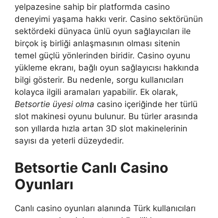
yelpazesine sahip bir platformda casino
deneyimi yaşama hakkı verir. Casino sektörünün
sektördeki dünyaca ünlü oyun sağlayıcıları ile
birçok iş birliği anlaşmasının olması sitenin
temel güçlü yönlerinden biridir. Casino oyunu
yükleme ekranı, bağlı oyun sağlayıcısı hakkında
bilgi gösterir. Bu nedenle, sorgu kullanıcıları
kolayca ilgili aramaları yapabilir. Ek olarak,
Betsortie üyesi olma
casino içeriğinde her türlü
slot makinesi oyunu bulunur. Bu türler arasında
son yıllarda hızla artan 3D slot makinelerinin
sayısı da yeterli düzeydedir.
Betsortie Canlı Casino
Oyunları
Canlı casino oyunları alanında Türk kullanıcıları