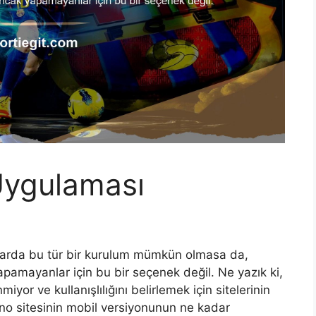
Uygulaması
larda bu tür bir kurulum mümkün olmasa da,
apamayanlar için bu bir seçenek değil. Ne yazık ki,
yor ve kullanışlılığını belirlemek için sitelerinin
no sitesinin mobil versiyonunun ne kadar