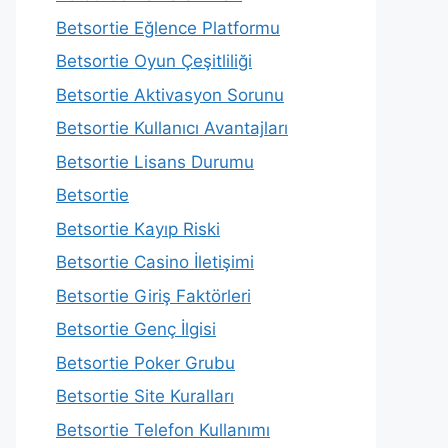
Betsortie Eğlence Platformu
Betsortie Oyun Çeşitliliği
Betsortie Aktivasyon Sorunu
Betsortie Kullanıcı Avantajları
Betsortie Lisans Durumu
Betsortie
Betsortie Kayıp Riski
Betsortie Casino İletişimi
Betsortie Giriş Faktörleri
Betsortie Genç İlgisi
Betsortie Poker Grubu
Betsortie Site Kuralları
Betsortie Telefon Kullanımı