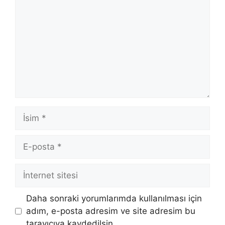
İsim
E-
posta
İnternet
sitesi
Daha sonraki yorumlarımda kullanılması için
adım, e-posta adresim ve site adresim bu
tarayıcıya kaydedilsin.