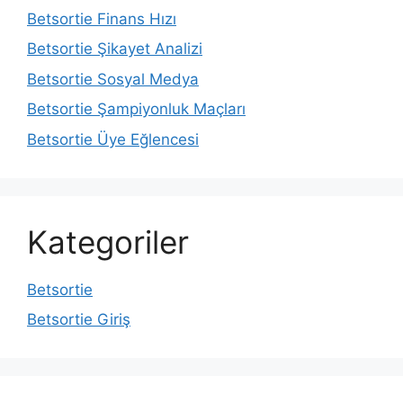
Betsortie Finans Hızı
Betsortie Şikayet Analizi
Betsortie Sosyal Medya
Betsortie Şampiyonluk Maçları
Betsortie Üye Eğlencesi
Kategoriler
Betsortie
Betsortie Giriş