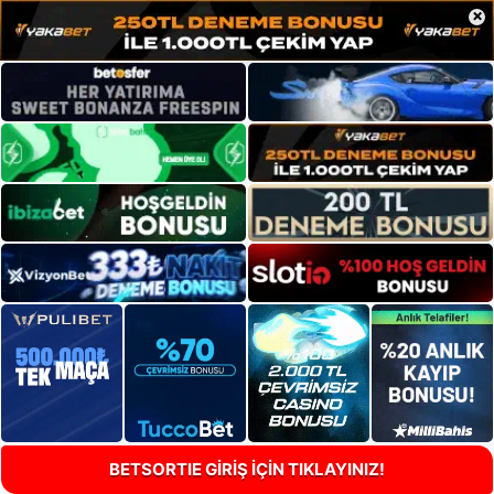
×
BETSORTIE GİRİŞ İÇİN TIKLAYINIZ!