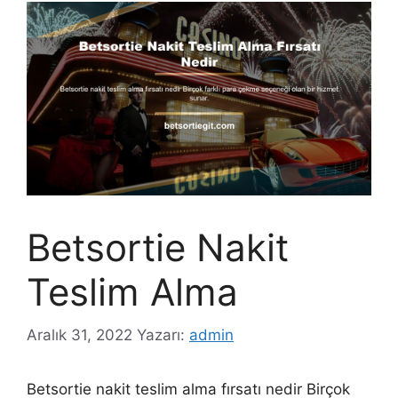
Betsortie Nakit
Teslim Alma
Aralık 31, 2022
Yazarı:
admin
Betsortie nakit teslim alma fırsatı nedir Birçok