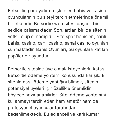
Betsortie para yatırma işlemleri bahis ve casino
oyuncularının bu siteyi tercih etmelerinde önemli
bir etkendir. Betsortie web sitesi başarılı bir
şekilde çalışmaktadır. Sorulardan biri de sitenin
yetkili olup olmadığıdır. Site spor bahisleri, canlı
bahis, casino, canlı casino, sanal casino oyunları
sunmaktadır. Bahis Oyunları, bu oyunlara katılan
popüler bir oyundur.
Betsortie sitesine üye olmak isteyenlerin kafası
Betsortie ödeme yöntemi konusunda karışık. Bir
sitenin nasıl ödeme yaptığını bilmek, sitenin
potansiyel üyeleri için özellikle önemlidir,
böylece hazırlanabilirler. Site, ödeme yöntemini
kullanmayı tercih eden hem amatör hem de
profesyonel oyuncular tarafından
beğenilmektedir. Bu eğlenceli ve karlı kumar