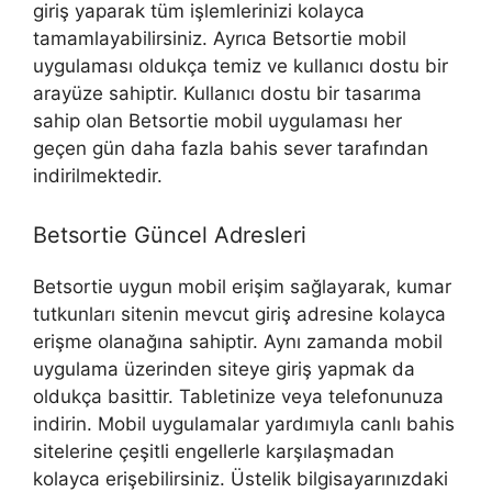
giriş yaparak tüm işlemlerinizi kolayca
tamamlayabilirsiniz. Ayrıca Betsortie mobil
uygulaması oldukça temiz ve kullanıcı dostu bir
arayüze sahiptir. Kullanıcı dostu bir tasarıma
sahip olan Betsortie mobil uygulaması her
geçen gün daha fazla bahis sever tarafından
indirilmektedir.
Betsortie Güncel Adresleri
Betsortie uygun mobil erişim sağlayarak, kumar
tutkunları sitenin mevcut giriş adresine kolayca
erişme olanağına sahiptir. Aynı zamanda mobil
uygulama üzerinden siteye giriş yapmak da
oldukça basittir. Tabletinize veya telefonunuza
indirin. Mobil uygulamalar yardımıyla canlı bahis
sitelerine çeşitli engellerle karşılaşmadan
kolayca erişebilirsiniz. Üstelik bilgisayarınızdaki