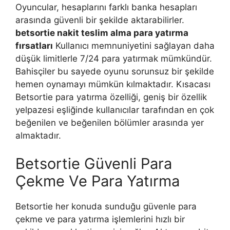
Oyuncular, hesaplarını farklı banka hesapları
arasında güvenli bir şekilde aktarabilirler.
betsortie nakit teslim alma para yatırma
fırsatları
Kullanıcı memnuniyetini sağlayan daha
düşük limitlerle 7/24 para yatırmak mümkündür.
Bahisçiler bu sayede oyunu sorunsuz bir şekilde
hemen oynamayı mümkün kılmaktadır. Kısacası
Betsortie para yatırma özelliği, geniş bir özellik
yelpazesi eşliğinde kullanıcılar tarafından en çok
beğenilen ve beğenilen bölümler arasında yer
almaktadır.
Betsortie Güvenli Para
Çekme Ve Para Yatırma
Betsortie her konuda sunduğu güvenle para
çekme ve para yatırma işlemlerini hızlı bir