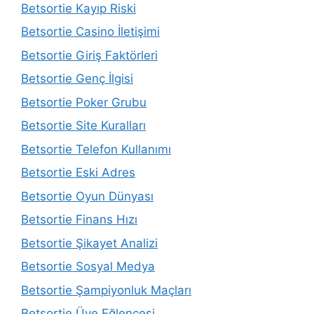
Betsortie Kayıp Riski
Betsortie Casino İletişimi
Betsortie Giriş Faktörleri
Betsortie Genç İlgisi
Betsortie Poker Grubu
Betsortie Site Kuralları
Betsortie Telefon Kullanımı
Betsortie Eski Adres
Betsortie Oyun Dünyası
Betsortie Finans Hızı
Betsortie Şikayet Analizi
Betsortie Sosyal Medya
Betsortie Şampiyonluk Maçları
Betsortie Üye Eğlencesi