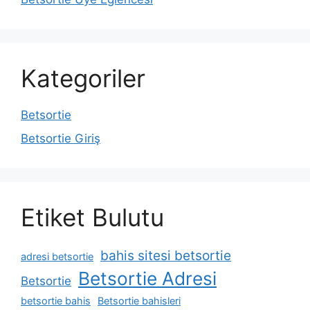
Kategoriler
Betsortie
Betsortie Giriş
Etiket Bulutu
bahis sitesi betsortie
adresi betsortie
Betsortie Adresi
Betsortie
betsortie bahis
Betsortie bahisleri