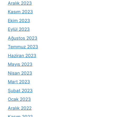
Aralık 2023
Kasım 2023
Ekim 2023
Eylül 2023
Ağustos 2023
Temmuz 2023
Haziran 2023
Mayıs 2023
Nisan 2023
Mart 2023
Şubat 2023
Ocak 2023
Aralık 2022
Kasım 2022