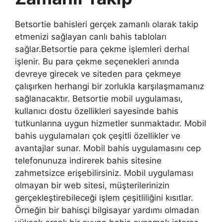
Betsortie bahisleri gerçek zamanlı olarak takip
etmenizi sağlayan canlı bahis tabloları
sağlar.Betsortie para çekme işlemleri derhal
işlenir. Bu para çekme seçenekleri anında
devreye girecek ve siteden para çekmeye
çalışırken herhangi bir zorlukla karşılaşmamanız
sağlanacaktır. Betsortie mobil uygulaması,
kullanıcı dostu özellikleri sayesinde bahis
tutkunlarına uygun hizmetler sunmaktadır. Mobil
bahis uygulamaları çok çeşitli özellikler ve
avantajlar sunar. Mobil bahis uygulamasını cep
telefonunuza indirerek bahis sitesine
zahmetsizce erişebilirsiniz. Mobil uygulaması
olmayan bir web sitesi, müşterilerinizin
gerçekleştirebileceği işlem çeşitliliğini kısıtlar.
Örneğin bir bahisçi bilgisayar yardımı olmadan