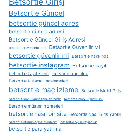
Betsortie Girişi
Betsortie Güncel
betsortie güncel adres
betsortie güncel adresi
Betsortie Güncel Giriş Adresi
Betsortie Güvenilir Mi
betsortie güvenilebilir mi
betsortie güvenlir mi
Betsortie hakkında
betsortie instagram
Betsortie kayıt
betsortie kayıt i̇şlemi
betsortie kaç oldu
Betsortie Kullanıcı İncelemeleri
betsortie maç izleme
Betsortie Mobil Giriş
betsortie mobil kampanyaları nedir
betsortie mobil uyumlu mu
Betsortie müşteri hizmetleri
betsortie nasıl bir site
Betsortie Nasıl Giriş Yapılır
betsortie oturum açma bilgilerim
betsortie oyun yayıncılık
betsortie para yatirma