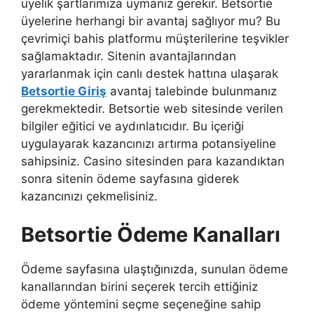
üyelik şartlarımıza uymanız gerekir. Betsortie
üyelerine herhangi bir avantaj sağlıyor mu? Bu
çevrimiçi bahis platformu müşterilerine teşvikler
sağlamaktadır. Sitenin avantajlarından
yararlanmak için canlı destek hattına ulaşarak
Betsortie Giriş
avantaj talebinde bulunmanız
gerekmektedir. Betsortie web sitesinde verilen
bilgiler eğitici ve aydınlatıcıdır. Bu içeriği
uygulayarak kazancınızı artırma potansiyeline
sahipsiniz. Casino sitesinden para kazandıktan
sonra sitenin ödeme sayfasına giderek
kazancınızı çekmelisiniz.
Betsortie Ödeme Kanalları
Ödeme sayfasına ulaştığınızda, sunulan ödeme
kanallarından birini seçerek tercih ettiğiniz
ödeme yöntemini seçme seçeneğine sahip