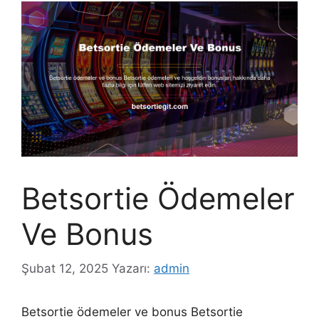
Betsortie Ödemeler
Ve Bonus
Şubat 12, 2025
Yazarı:
admin
Betsortie ödemeler ve bonus Betsortie