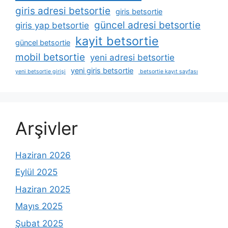
giris adresi betsortie
giris betsortie
güncel adresi betsortie
giris yap betsortie
kayit betsortie
güncel betsortie
mobil betsortie
yeni adresi betsortie
yeni giris betsortie
yeni betsortie girişi
betsortie kayıt sayfası
Arşivler
Haziran 2026
Eylül 2025
Haziran 2025
Mayıs 2025
Şubat 2025