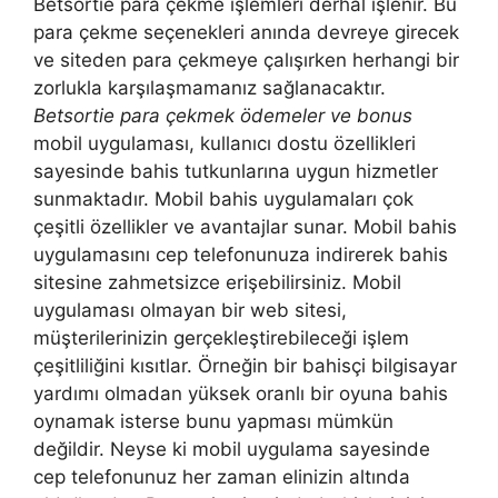
Betsortie para çekme işlemleri derhal işlenir. Bu
para çekme seçenekleri anında devreye girecek
ve siteden para çekmeye çalışırken herhangi bir
zorlukla karşılaşmamanız sağlanacaktır.
Betsortie para çekmek ödemeler ve bonus
mobil uygulaması, kullanıcı dostu özellikleri
sayesinde bahis tutkunlarına uygun hizmetler
sunmaktadır. Mobil bahis uygulamaları çok
çeşitli özellikler ve avantajlar sunar. Mobil bahis
uygulamasını cep telefonunuza indirerek bahis
sitesine zahmetsizce erişebilirsiniz. Mobil
uygulaması olmayan bir web sitesi,
müşterilerinizin gerçekleştirebileceği işlem
çeşitliliğini kısıtlar. Örneğin bir bahisçi bilgisayar
yardımı olmadan yüksek oranlı bir oyuna bahis
oynamak isterse bunu yapması mümkün
değildir. Neyse ki mobil uygulama sayesinde
cep telefonunuz her zaman elinizin altında