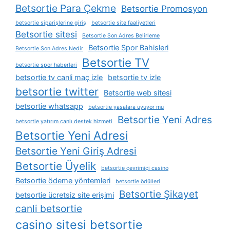
Betsortie Para Çekme
Betsortie Promosyon
betsortie siparişlerine giriş
betsortie site faaliyetleri
Betsortie sitesi
Betsortie Son Adres Belirleme
Betsortie Spor Bahisleri
Betsortie Son Adres Nedir
Betsortie TV
betsortie spor haberleri
betsortie tv canli maç izle
betsortie tv izle
betsortie twitter
Betsortie web sitesi
betsortie whatsapp
betsortie yasalara uyuyor mu
Betsortie Yeni Adres
betsortie yatırım canlı destek hizmeti
Betsortie Yeni Adresi
Betsortie Yeni Giriş Adresi
Betsortie Üyelik
betsortie çevrimiçi casino
Betsortie ödeme yöntemleri
betsortie ödülleri
Betsortie Şikayet
betsortie ücretsiz site erişimi
canli betsortie
casino sitesi betsortie