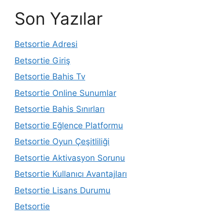
Son Yazılar
Betsortie Adresi
Betsortie Giriş
Betsortie Bahis Tv
Betsortie Online Sunumlar
Betsortie Bahis Sınırları
Betsortie Eğlence Platformu
Betsortie Oyun Çeşitliliği
Betsortie Aktivasyon Sorunu
Betsortie Kullanıcı Avantajları
Betsortie Lisans Durumu
Betsortie