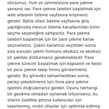
olursunuz. Hızlı ve zahmetsizce para çekme
şansınız var. Para çekme talebini başlatmak için
web sitesinin ödeme sayfasına erişmeniz
gerekir. Bahis sitesi ödeme sayfasına giriş
yaptığınızda mevcut ödeme kanallarından birini
seçme seçeneğine sahipsiniz. Para çekme
talebini başlatmak için bir para çekme kanalı
seçmelisiniz. Çekim kanalınızı seçtikten sonra
size sunulan çekim formunu eksiksiz ve eksiksiz
bir şekilde doldurmanız gerekmektedir. Para
çekme sürecini başlatmak için kapsamlı ve kesin
bir para çekme talep formu göndermeniz
gerekir. Bu görevleri tamamladıktan sonra,
parayı çekebilmeniz için önce para çekme
işlemini doğrulamanız gerekir. Oyunu herhangi
bir gecikme olmadan oynamak istiyorsanız, bu
sitenin özellikle iphone kullanıcıları için
tasarlanmış, mobil cihazlar için optimize edilmiş