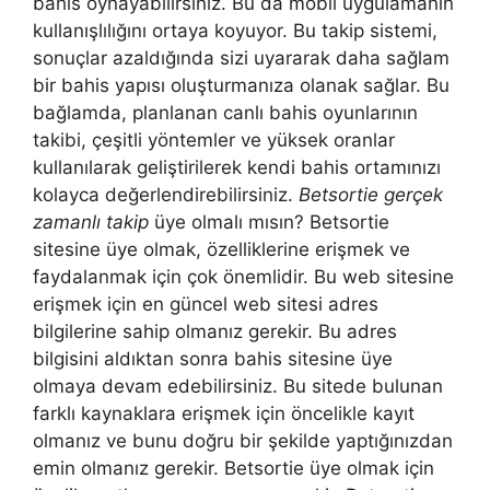
bahis oynayabilirsiniz. Bu da mobil uygulamanın
kullanışlılığını ortaya koyuyor. Bu takip sistemi,
sonuçlar azaldığında sizi uyararak daha sağlam
bir bahis yapısı oluşturmanıza olanak sağlar. Bu
bağlamda, planlanan canlı bahis oyunlarının
takibi, çeşitli yöntemler ve yüksek oranlar
kullanılarak geliştirilerek kendi bahis ortamınızı
kolayca değerlendirebilirsiniz.
Betsortie gerçek
zamanlı takip
üye olmalı mısın? Betsortie
sitesine üye olmak, özelliklerine erişmek ve
faydalanmak için çok önemlidir. Bu web sitesine
erişmek için en güncel web sitesi adres
bilgilerine sahip olmanız gerekir. Bu adres
bilgisini aldıktan sonra bahis sitesine üye
olmaya devam edebilirsiniz. Bu sitede bulunan
farklı kaynaklara erişmek için öncelikle kayıt
olmanız ve bunu doğru bir şekilde yaptığınızdan
emin olmanız gerekir. Betsortie üye olmak için