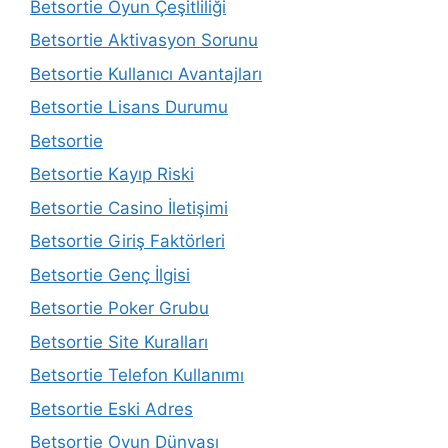
Betsortie Oyun Çeşitliliği
Betsortie Aktivasyon Sorunu
Betsortie Kullanıcı Avantajları
Betsortie Lisans Durumu
Betsortie
Betsortie Kayıp Riski
Betsortie Casino İletişimi
Betsortie Giriş Faktörleri
Betsortie Genç İlgisi
Betsortie Poker Grubu
Betsortie Site Kuralları
Betsortie Telefon Kullanımı
Betsortie Eski Adres
Betsortie Oyun Dünyası