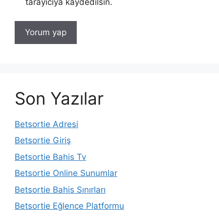
tarayıcıya kaydedilsin.
Son Yazılar
Betsortie Adresi
Betsortie Giriş
Betsortie Bahis Tv
Betsortie Online Sunumlar
Betsortie Bahis Sınırları
Betsortie Eğlence Platformu