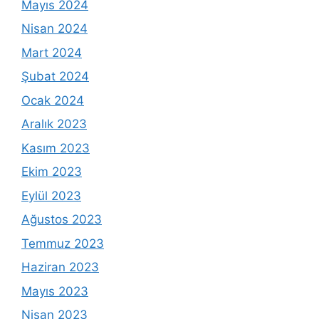
Mayıs 2024
Nisan 2024
Mart 2024
Şubat 2024
Ocak 2024
Aralık 2023
Kasım 2023
Ekim 2023
Eylül 2023
Ağustos 2023
Temmuz 2023
Haziran 2023
Mayıs 2023
Nisan 2023