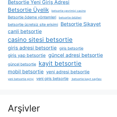
Betsortie Yeni Giriş Adresi
Betsortie Üyelik
betsortie çevrimiçi casino
Betsortie ödeme yöntemleri
betsortie ödülleri
Betsortie Şikayet
betsortie ücretsiz site erişimi
canli betsortie
casino sitesi betsortie
giris adresi betsortie
giris betsortie
güncel adresi betsortie
giris yap betsortie
kayit betsortie
güncel betsortie
mobil betsortie
yeni adresi betsortie
yeni giris betsortie
yeni betsortie girişi
betsortie kayıt sayfası
Arşivler