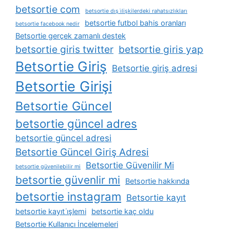
betsortie com
betsortie dış i̇lişkilerdeki rahatsızlıkları
betsortie futbol bahis oranları
betsortie facebook nedir
Betsortie gerçek zamanlı destek
betsortie giris twitter
betsortie giris yap
Betsortie Giriş
Betsortie giriş adresi
Betsortie Girişi
Betsortie Güncel
betsortie güncel adres
betsortie güncel adresi
Betsortie Güncel Giriş Adresi
Betsortie Güvenilir Mi
betsortie güvenilebilir mi
betsortie güvenlir mi
Betsortie hakkında
betsortie instagram
Betsortie kayıt
betsortie kayıt i̇şlemi
betsortie kaç oldu
Betsortie Kullanıcı İncelemeleri