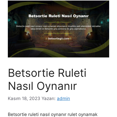
Betsortie Ruleti
Nasıl Oynanır
Kasım 18, 2023
Yazarı:
admin
Betsortie ruleti nasıl oynanır rulet oynamak