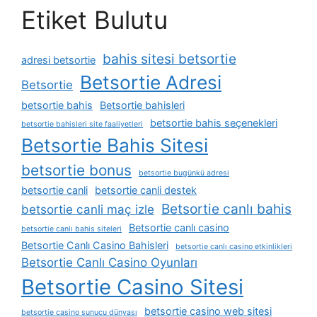
Etiket Bulutu
bahis sitesi betsortie
adresi betsortie
Betsortie Adresi
Betsortie
betsortie bahis
Betsortie bahisleri
betsortie bahis seçenekleri
betsortie bahisleri site faaliyetleri
Betsortie Bahis Sitesi
betsortie bonus
betsortie bugünkü adresi
betsortie canli
betsortie canli destek
Betsortie canlı bahis
betsortie canli maç izle
Betsortie canlı casino
betsortie canlı bahis siteleri
Betsortie Canlı Casino Bahisleri
betsortie canlı casino etkinlikleri
Betsortie Canlı Casino Oyunları
Betsortie Casino Sitesi
betsortie casino web sitesi
betsortie casino sunucu dünyası