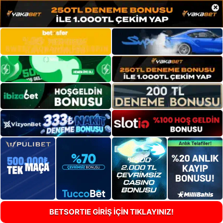
×
BETSORTIE GİRİŞ İÇİN TIKLAYINIZ!