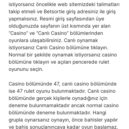
istiyorsanız öncelikle web sitemizdeki talimatları
takip etmeli ve Betsortie giriş adresiniz ile giriş
yapmalısınız. Resmi giriş sayfasından üye
olduğunuzda sayfanın üst kısmında yer alan
“Casino” ve “Canlı Casino” bölümlerinden
oyunlara ulaşabilirsiniz. Canlı oynamak
istiyorsanız Canlı Casino bölümüne tıklayın.
Normal bir şekilde oynamak istiyorsanız casino
bölümüne tıklayın ve açılan pencerede rulet
oyununu seçin.
Casino bölümünde 47, canlı casino bölümünde
ise 47 rulet oyunu bulunmaktadır. Canlı casino
bölümünde gerçek kişilerle oynadığınız için
deneme bulunmamaktadır ancak normal casino
bölümünde deneme bulunmaktadır. Hangi
grupla oynarsanız oynayın, önce bahisler yapılır
ve bahis sonuçlanıncaya kadar oyun başlamaz.