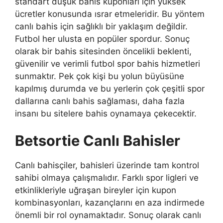
standart düşük bahis kuponları için yüksek
ücretler konusunda ısrar etmeleridir. Bu yöntem
canlı bahis için sağlıklı bir yaklaşım değildir.
Futbol her ulusta en popüler spordur. Sonuç
olarak bir bahis sitesinden öncelikli beklenti,
güvenilir ve verimli futbol spor bahis hizmetleri
sunmaktır. Pek çok kişi bu yolun büyüsüne
kapılmış durumda ve bu yerlerin çok çeşitli spor
dallarına canlı bahis sağlaması, daha fazla
insanı bu sitelere bahis oynamaya çekecektir.
Betsortie Canlı Bahisler
Canlı bahisçiler, bahisleri üzerinde tam kontrol
sahibi olmaya çalışmalıdır. Farklı spor ligleri ve
etkinlikleriyle uğraşan bireyler için kupon
kombinasyonları, kazançlarını en aza indirmede
önemli bir rol oynamaktadır. Sonuç olarak canlı