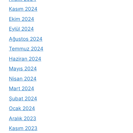
Kasım 2024
Ekim 2024
Eylül 2024
Ağustos 2024
Temmuz 2024
Haziran 2024
Mayıs 2024
Nisan 2024
Mart 2024
Şubat 2024
Ocak 2024
Aralık 2023
Kasım 2023