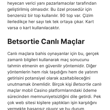
heyecan verici yanı pazarlamacılar tarafından
geliştirilmiş olmasıdır. Bu özel prosedür için
benzersiz bir top kullanılır. 90 top var. Çizim
ilerledikçe her sayı tek tek ortaya çıkar. Kart
varsa o kart kullanılacaktır.
Betsortie Canlı Maçlar
Canlı maçlara bahis oynayanlar için bu, gerçek
zamanlı bilgileri kullanarak maç sonucunu
tahmin etmenin en güvenilir yöntemidir. Diğer
yöntemlerin hem risk taşıdığını hem de yatırım
getirisini potansiyel olarak azaltabileceğini
unutmamak önemlidir. Birçok kişi
Betsortie canlı
maçlar
mobil Casino platformlarındaki ödeme
sürecinden memnuniyetsizliğini dile getirdi. Pek
çok web sitesi kişilere yaptıkları işin karşılığını
vermekte başarısız oluyor ve bu durum