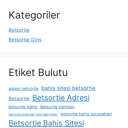
Kategoriler
Betsortie
Betsortie Giriş
Etiket Bulutu
bahis sitesi betsortie
adresi betsortie
Betsortie Adresi
Betsortie
betsortie bahis
Betsortie bahisleri
betsortie bahis seçenekleri
betsortie bahisleri site faaliyetleri
Betsortie Bahis Sitesi