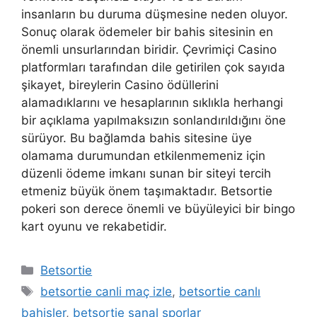
insanların bu duruma düşmesine neden oluyor.
Sonuç olarak ödemeler bir bahis sitesinin en
önemli unsurlarından biridir. Çevrimiçi Casino
platformları tarafından dile getirilen çok sayıda
şikayet, bireylerin Casino ödüllerini
alamadıklarını ve hesaplarının sıklıkla herhangi
bir açıklama yapılmaksızın sonlandırıldığını öne
sürüyor. Bu bağlamda bahis sitesine üye
olamama durumundan etkilenmemeniz için
düzenli ödeme imkanı sunan bir siteyi tercih
etmeniz büyük önem taşımaktadır. Betsortie
pokeri son derece önemli ve büyüleyici bir bingo
kart oyunu ve rekabetidir.
Kategoriler
Betsortie
Etiketler
betsortie canli maç izle
,
betsortie canlı
bahisler
,
betsortie sanal sporlar