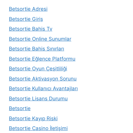
Betsortie Adresi
Betsortie Giriş
Betsortie Bahis Tv
Betsortie Online Sunumlar
Betsortie Bahis Sınırları
Betsortie Eğlence Platformu
Betsortie Oyun Çeşitliliği
Betsortie Aktivasyon Sorunu
Betsortie Kullanıcı Avantajları
Betsortie Lisans Durumu
Betsortie
Betsortie Kayıp Riski
Betsortie Casino İletişimi