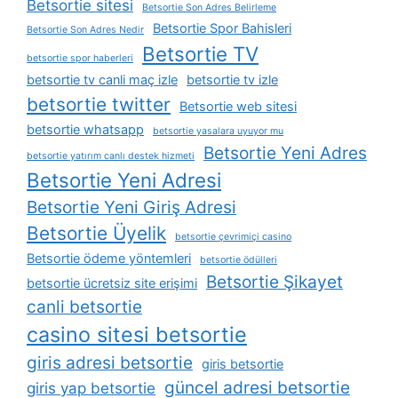
Betsortie sitesi
Betsortie Son Adres Belirleme
Betsortie Spor Bahisleri
Betsortie Son Adres Nedir
Betsortie TV
betsortie spor haberleri
betsortie tv canli maç izle
betsortie tv izle
betsortie twitter
Betsortie web sitesi
betsortie whatsapp
betsortie yasalara uyuyor mu
Betsortie Yeni Adres
betsortie yatırım canlı destek hizmeti
Betsortie Yeni Adresi
Betsortie Yeni Giriş Adresi
Betsortie Üyelik
betsortie çevrimiçi casino
Betsortie ödeme yöntemleri
betsortie ödülleri
Betsortie Şikayet
betsortie ücretsiz site erişimi
canli betsortie
casino sitesi betsortie
giris adresi betsortie
giris betsortie
güncel adresi betsortie
giris yap betsortie