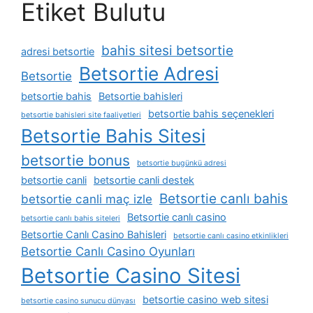
Etiket Bulutu
bahis sitesi betsortie
adresi betsortie
Betsortie Adresi
Betsortie
betsortie bahis
Betsortie bahisleri
betsortie bahis seçenekleri
betsortie bahisleri site faaliyetleri
Betsortie Bahis Sitesi
betsortie bonus
betsortie bugünkü adresi
betsortie canli
betsortie canli destek
Betsortie canlı bahis
betsortie canli maç izle
Betsortie canlı casino
betsortie canlı bahis siteleri
Betsortie Canlı Casino Bahisleri
betsortie canlı casino etkinlikleri
Betsortie Canlı Casino Oyunları
Betsortie Casino Sitesi
betsortie casino web sitesi
betsortie casino sunucu dünyası