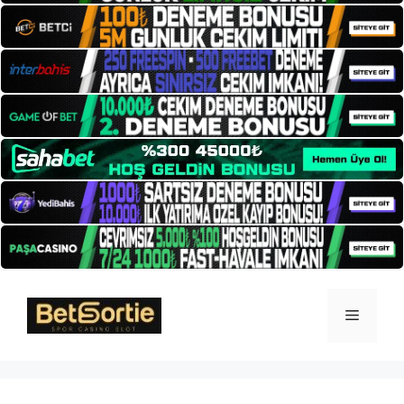
İçeriğe
atla
Menü