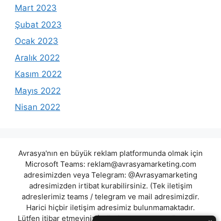
Mart 2023
Şubat 2023
Ocak 2023
Aralık 2022
Kasım 2022
Mayıs 2022
Nisan 2022
Avrasya'nın en büyük reklam platformunda olmak için
Microsoft Teams:
reklam@avrasyamarketing.com
adresimizden veya Telegram: @Avrasyamarketing
adresimizden irtibat kurabilirsiniz. (Tek iletişim
adreslerimiz teams / telegram ve mail adresimizdir.
Harici hiçbir iletişim adresimiz bulunmamaktadır.
Lütfen itibar etmeyiniz.) Türkiye yasalarına göre 7258