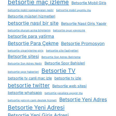
betsortie maç izleme
Betsortie Mobil Giriş
betsortie mobil kampanyaları nedir
betsortie mobil uyumlu mu
Betsortie müşteri hizmetleri
betsortie nasıl bir site
Betsortie Nasıl Giriş Yapılır
betsortie oturum açma bilgilerim
betsortie oyun yayıncılık
betsortie para yatirma
Betsortie Para Çekme
Betsortie Promosyon
betsortie siparişlerine giriş
betsortie site faaliyetleri
Betsortie sitesi
Betsortie Son Adres Belirleme
Betsortie Spor Bahisleri
Betsortie Son Adres Nedir
Betsortie TV
betsortie spor haberleri
betsortie tv canli maç izle
betsortie tv izle
betsortie twitter
Betsortie web sitesi
betsortie whatsapp
betsortie yasalara uyuyor mu
Betsortie Yeni Adres
betsortie yatırım canlı destek hizmeti
Betsortie Yeni Adresi
Betsortie Yeni Giriş Adresi