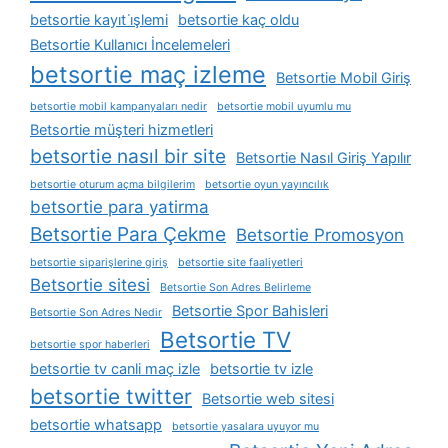
betsortie kayıt i̇şlemi
betsortie kaç oldu
Betsortie Kullanıcı İncelemeleri
betsortie maç izleme
Betsortie Mobil Giriş
betsortie mobil kampanyaları nedir
betsortie mobil uyumlu mu
Betsortie müşteri hizmetleri
betsortie nasıl bir site
Betsortie Nasıl Giriş Yapılır
betsortie oturum açma bilgilerim
betsortie oyun yayıncılık
betsortie para yatirma
Betsortie Para Çekme
Betsortie Promosyon
betsortie siparişlerine giriş
betsortie site faaliyetleri
Betsortie sitesi
Betsortie Son Adres Belirleme
Betsortie Spor Bahisleri
Betsortie Son Adres Nedir
Betsortie TV
betsortie spor haberleri
betsortie tv canli maç izle
betsortie tv izle
betsortie twitter
Betsortie web sitesi
betsortie whatsapp
betsortie yasalara uyuyor mu