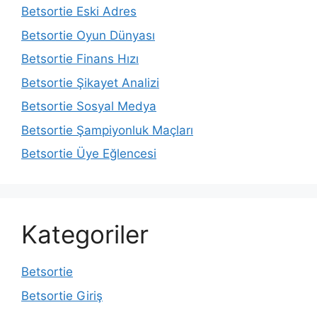
Betsortie Eski Adres
Betsortie Oyun Dünyası
Betsortie Finans Hızı
Betsortie Şikayet Analizi
Betsortie Sosyal Medya
Betsortie Şampiyonluk Maçları
Betsortie Üye Eğlencesi
Kategoriler
Betsortie
Betsortie Giriş