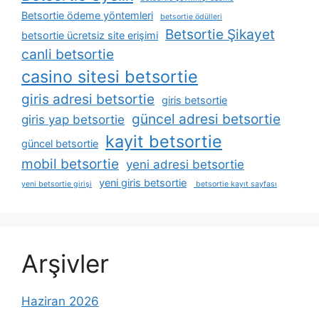
Betsortie ödeme yöntemleri
betsortie ödülleri
Betsortie Şikayet
betsortie ücretsiz site erişimi
canli betsortie
casino sitesi betsortie
giris adresi betsortie
giris betsortie
güncel adresi betsortie
giris yap betsortie
kayit betsortie
güncel betsortie
mobil betsortie
yeni adresi betsortie
yeni giris betsortie
yeni betsortie girişi
betsortie kayıt sayfası
Arşivler
Haziran 2026