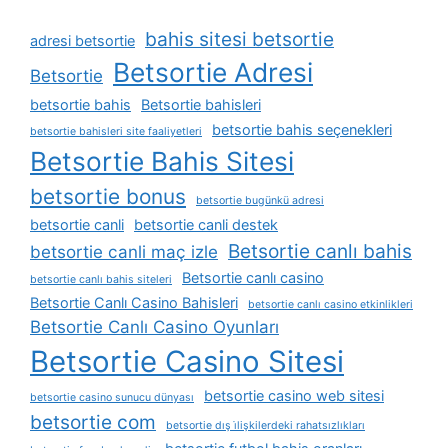
bahis sitesi betsortie
adresi betsortie
Betsortie Adresi
Betsortie
betsortie bahis
Betsortie bahisleri
betsortie bahis seçenekleri
betsortie bahisleri site faaliyetleri
Betsortie Bahis Sitesi
betsortie bonus
betsortie bugünkü adresi
betsortie canli
betsortie canli destek
Betsortie canlı bahis
betsortie canli maç izle
Betsortie canlı casino
betsortie canlı bahis siteleri
Betsortie Canlı Casino Bahisleri
betsortie canlı casino etkinlikleri
Betsortie Canlı Casino Oyunları
Betsortie Casino Sitesi
betsortie casino web sitesi
betsortie casino sunucu dünyası
betsortie com
betsortie dış i̇lişkilerdeki rahatsızlıkları