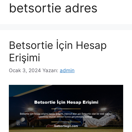
betsortie adres
Betsortie İçin Hesap
Erişimi
Ocak 3, 2024
Yazarı:
admin