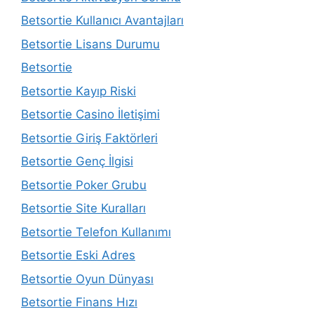
Betsortie Kullanıcı Avantajları
Betsortie Lisans Durumu
Betsortie
Betsortie Kayıp Riski
Betsortie Casino İletişimi
Betsortie Giriş Faktörleri
Betsortie Genç İlgisi
Betsortie Poker Grubu
Betsortie Site Kuralları
Betsortie Telefon Kullanımı
Betsortie Eski Adres
Betsortie Oyun Dünyası
Betsortie Finans Hızı