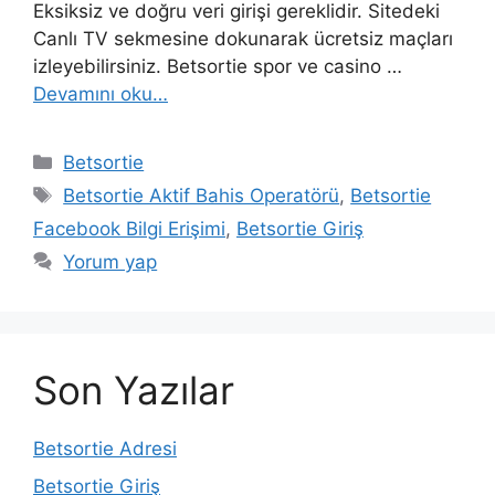
Eksiksiz ve doğru veri girişi gereklidir. Sitedeki
Canlı TV sekmesine dokunarak ücretsiz maçları
izleyebilirsiniz. Betsortie spor ve casino …
Devamını oku…
Kategoriler
Betsortie
Etiketler
Betsortie Aktif Bahis Operatörü
,
Betsortie
Facebook Bilgi Erişimi
,
Betsortie Giriş
Yorum yap
Son Yazılar
Betsortie Adresi
Betsortie Giriş