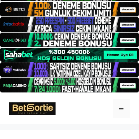
İçeriğe
atla
Menü