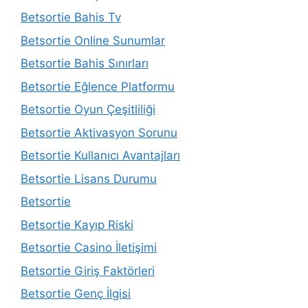
Betsortie Bahis Tv
Betsortie Online Sunumlar
Betsortie Bahis Sınırları
Betsortie Eğlence Platformu
Betsortie Oyun Çeşitliliği
Betsortie Aktivasyon Sorunu
Betsortie Kullanıcı Avantajları
Betsortie Lisans Durumu
Betsortie
Betsortie Kayıp Riski
Betsortie Casino İletişimi
Betsortie Giriş Faktörleri
Betsortie Genç İlgisi