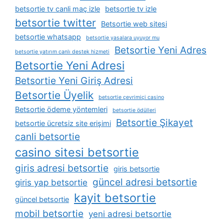
betsortie tv canli maç izle
betsortie tv izle
betsortie twitter
Betsortie web sitesi
betsortie whatsapp
betsortie yasalara uyuyor mu
Betsortie Yeni Adres
betsortie yatırım canlı destek hizmeti
Betsortie Yeni Adresi
Betsortie Yeni Giriş Adresi
Betsortie Üyelik
betsortie çevrimiçi casino
Betsortie ödeme yöntemleri
betsortie ödülleri
Betsortie Şikayet
betsortie ücretsiz site erişimi
canli betsortie
casino sitesi betsortie
giris adresi betsortie
giris betsortie
güncel adresi betsortie
giris yap betsortie
kayit betsortie
güncel betsortie
mobil betsortie
yeni adresi betsortie