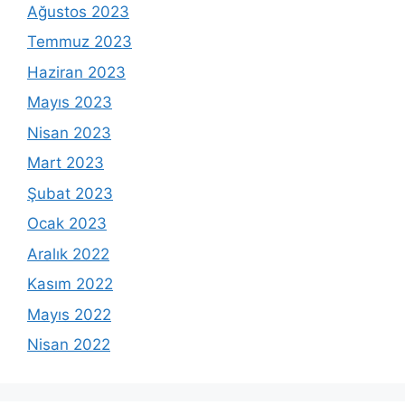
Ağustos 2023
Temmuz 2023
Haziran 2023
Mayıs 2023
Nisan 2023
Mart 2023
Şubat 2023
Ocak 2023
Aralık 2022
Kasım 2022
Mayıs 2022
Nisan 2022