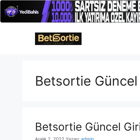
İçeriğe
atla
Betsortie Güncel
Betsortie Güncel Gir
Aralık 2, 2022
Yazarı:
admin