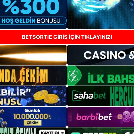
BETSORTIE GİRİŞ İÇİN TIKLAYINIZ!