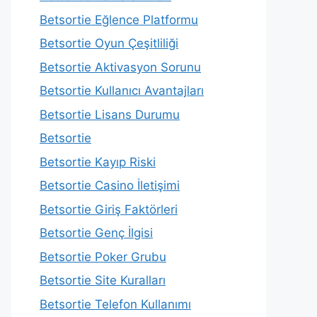
Betsortie Eğlence Platformu
Betsortie Oyun Çeşitliliği
Betsortie Aktivasyon Sorunu
Betsortie Kullanıcı Avantajları
Betsortie Lisans Durumu
Betsortie
Betsortie Kayıp Riski
Betsortie Casino İletişimi
Betsortie Giriş Faktörleri
Betsortie Genç İlgisi
Betsortie Poker Grubu
Betsortie Site Kuralları
Betsortie Telefon Kullanımı