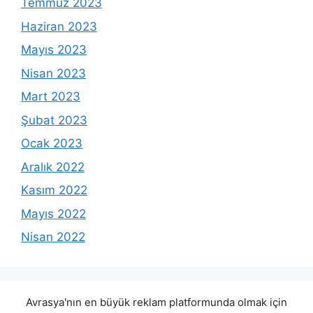
Temmuz 2023
Haziran 2023
Mayıs 2023
Nisan 2023
Mart 2023
Şubat 2023
Ocak 2023
Aralık 2022
Kasım 2022
Mayıs 2022
Nisan 2022
Avrasya'nın en büyük reklam platformunda olmak için