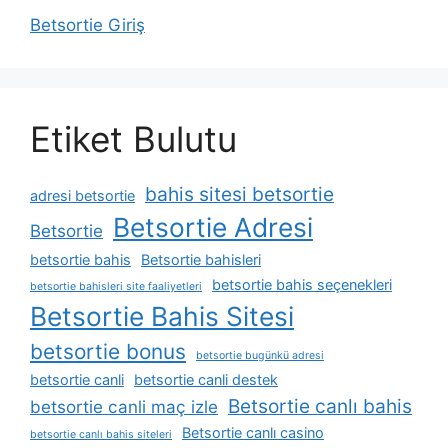
Betsortie Giriş
Etiket Bulutu
bahis sitesi betsortie
adresi betsortie
Betsortie Adresi
Betsortie
betsortie bahis
Betsortie bahisleri
betsortie bahis seçenekleri
betsortie bahisleri site faaliyetleri
Betsortie Bahis Sitesi
betsortie bonus
betsortie bugünkü adresi
betsortie canli
betsortie canli destek
Betsortie canlı bahis
betsortie canli maç izle
Betsortie canlı casino
betsortie canlı bahis siteleri