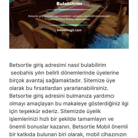
Betsortie giriş adresimi nasıl bulabilirim
seobahis yılın belirli dönemlerinde üyelerine
birçok avantaj sağlamaktadır. Sitemize üye
olarak bu fırsatlardan yararlanabilirsiniz.
Betsortie giriş adresini bulmanıza yardımcı
olmayı amaçlayan bu makaleye gösterdiğiniz ilgi
için teşekkür ederiz. Sitemizde üyelik
işlemlerinizi hızlı bir şekilde tamamlayın ve
önemli bonuslar kazanın. Betsortie Mobil önemli
bir katkıda bulunan biri olarak, mobil cihazınızın