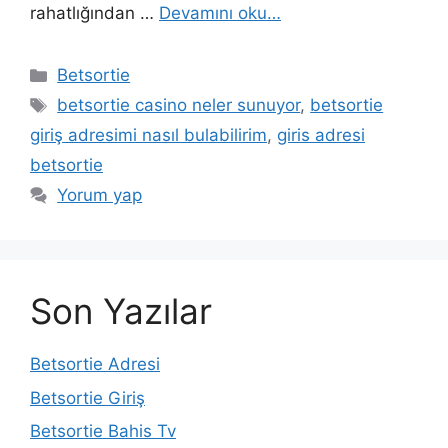
rahatlığından …
Devamını oku…
Kategoriler
Betsortie
Etiketler
betsortie casino neler sunuyor
,
betsortie
giriş adresimi nasıl bulabilirim
,
giris adresi
betsortie
Yorum yap
Son Yazılar
Betsortie Adresi
Betsortie Giriş
Betsortie Bahis Tv