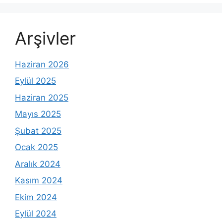
Arşivler
Haziran 2026
Eylül 2025
Haziran 2025
Mayıs 2025
Şubat 2025
Ocak 2025
Aralık 2024
Kasım 2024
Ekim 2024
Eylül 2024