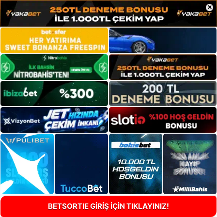
×
BETSORTIE GİRİŞ İÇİN TIKLAYINIZ!