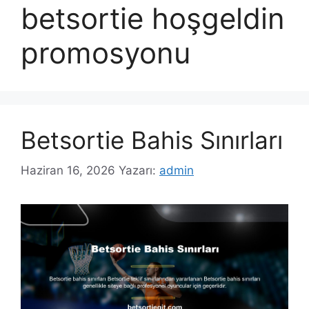
betsortie hoşgeldin
promosyonu
Betsortie Bahis Sınırları
Haziran 16, 2026
Yazarı:
admin