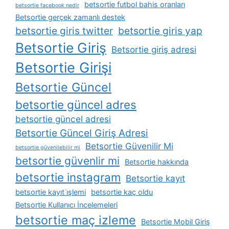
betsortie futbol bahis oranları
betsortie facebook nedir
Betsortie gerçek zamanlı destek
betsortie giris twitter
betsortie giris yap
Betsortie Giriş
Betsortie giriş adresi
Betsortie Girişi
Betsortie Güncel
betsortie güncel adres
betsortie güncel adresi
Betsortie Güncel Giriş Adresi
Betsortie Güvenilir Mi
betsortie güvenilebilir mi
betsortie güvenlir mi
Betsortie hakkında
betsortie instagram
Betsortie kayıt
betsortie kayıt i̇şlemi
betsortie kaç oldu
Betsortie Kullanıcı İncelemeleri
betsortie maç izleme
Betsortie Mobil Giriş