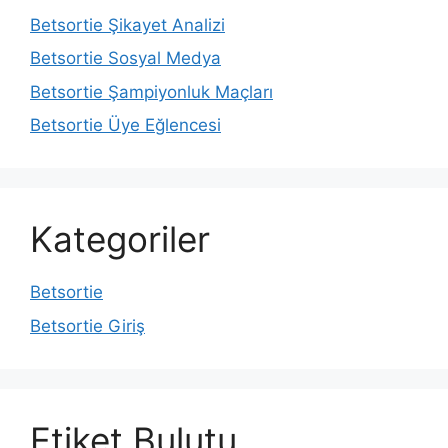
Betsortie Şikayet Analizi
Betsortie Sosyal Medya
Betsortie Şampiyonluk Maçları
Betsortie Üye Eğlencesi
Kategoriler
Betsortie
Betsortie Giriş
Etiket Bulutu