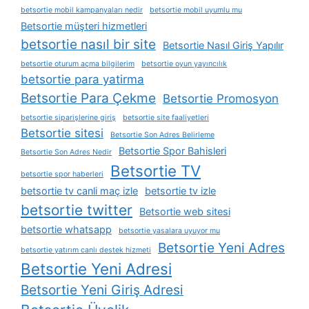
betsortie mobil kampanyaları nedir
betsortie mobil uyumlu mu
Betsortie müşteri hizmetleri
betsortie nasıl bir site
Betsortie Nasıl Giriş Yapılır
betsortie oturum açma bilgilerim
betsortie oyun yayıncılık
betsortie para yatirma
Betsortie Para Çekme
Betsortie Promosyon
betsortie siparişlerine giriş
betsortie site faaliyetleri
Betsortie sitesi
Betsortie Son Adres Belirleme
Betsortie Spor Bahisleri
Betsortie Son Adres Nedir
Betsortie TV
betsortie spor haberleri
betsortie tv canli maç izle
betsortie tv izle
betsortie twitter
Betsortie web sitesi
betsortie whatsapp
betsortie yasalara uyuyor mu
Betsortie Yeni Adres
betsortie yatırım canlı destek hizmeti
Betsortie Yeni Adresi
Betsortie Yeni Giriş Adresi