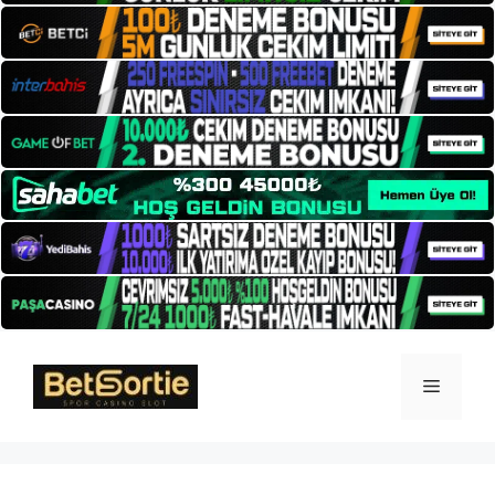
İçeriğe
atla
Menü