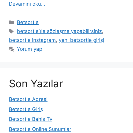
Devamını oku…
Kategoriler
Betsortie
Etiketler
betsortie i̇le sözleşme yapabilirsiniz
,
betsortie instagram
,
yeni betsortie girişi
Yorum yap
Son Yazılar
Betsortie Adresi
Betsortie Giriş
Betsortie Bahis Tv
Betsortie Online Sunumlar