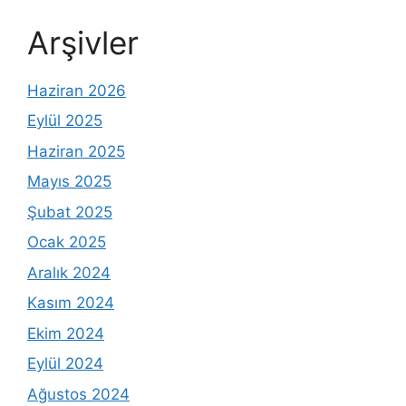
Arşivler
Haziran 2026
Eylül 2025
Haziran 2025
Mayıs 2025
Şubat 2025
Ocak 2025
Aralık 2024
Kasım 2024
Ekim 2024
Eylül 2024
Ağustos 2024