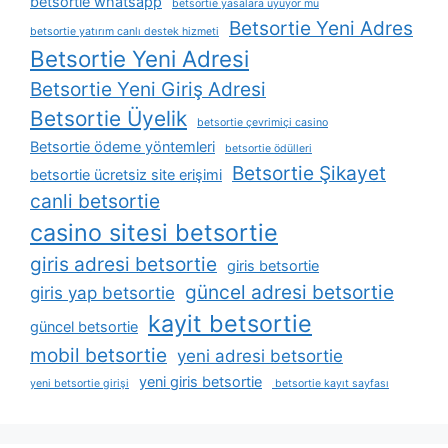
betsortie whatsapp
betsortie yasalara uyuyor mu
Betsortie Yeni Adres
betsortie yatırım canlı destek hizmeti
Betsortie Yeni Adresi
Betsortie Yeni Giriş Adresi
Betsortie Üyelik
betsortie çevrimiçi casino
Betsortie ödeme yöntemleri
betsortie ödülleri
Betsortie Şikayet
betsortie ücretsiz site erişimi
canli betsortie
casino sitesi betsortie
giris adresi betsortie
giris betsortie
güncel adresi betsortie
giris yap betsortie
kayit betsortie
güncel betsortie
mobil betsortie
yeni adresi betsortie
yeni giris betsortie
yeni betsortie girişi
betsortie kayıt sayfası