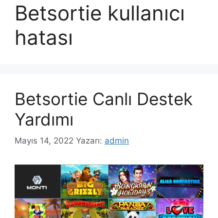
Betsortie kullanıcı
hatası
Betsortie Canlı Destek
Yardımı
Mayıs 14, 2022
Yazarı:
admin