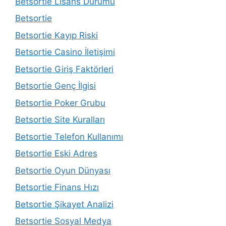
Betsortie Lisans Durumu
Betsortie
Betsortie Kayıp Riski
Betsortie Casino İletişimi
Betsortie Giriş Faktörleri
Betsortie Genç İlgisi
Betsortie Poker Grubu
Betsortie Site Kuralları
Betsortie Telefon Kullanımı
Betsortie Eski Adres
Betsortie Oyun Dünyası
Betsortie Finans Hızı
Betsortie Şikayet Analizi
Betsortie Sosyal Medya