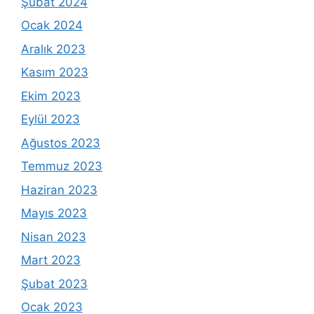
Şubat 2024
Ocak 2024
Aralık 2023
Kasım 2023
Ekim 2023
Eylül 2023
Ağustos 2023
Temmuz 2023
Haziran 2023
Mayıs 2023
Nisan 2023
Mart 2023
Şubat 2023
Ocak 2023