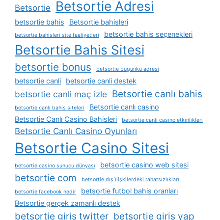
Betsortie Adresi
Betsortie
betsortie bahis
Betsortie bahisleri
betsortie bahis seçenekleri
betsortie bahisleri site faaliyetleri
Betsortie Bahis Sitesi
betsortie bonus
betsortie bugünkü adresi
betsortie canli
betsortie canli destek
Betsortie canlı bahis
betsortie canli maç izle
Betsortie canlı casino
betsortie canlı bahis siteleri
Betsortie Canlı Casino Bahisleri
betsortie canlı casino etkinlikleri
Betsortie Canlı Casino Oyunları
Betsortie Casino Sitesi
betsortie casino web sitesi
betsortie casino sunucu dünyası
betsortie com
betsortie dış i̇lişkilerdeki rahatsızlıkları
betsortie futbol bahis oranları
betsortie facebook nedir
Betsortie gerçek zamanlı destek
betsortie giris twitter
betsortie giris yap