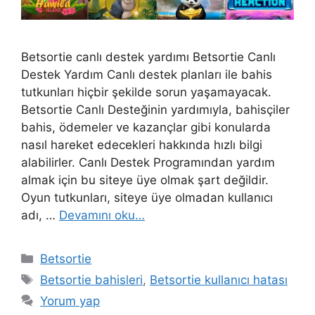
Betsortie canlı destek yardımı Betsortie Canlı
Destek Yardım Canlı destek planları ile bahis
tutkunları hiçbir şekilde sorun yaşamayacak.
Betsortie Canlı Desteğinin yardımıyla, bahisçiler
bahis, ödemeler ve kazançlar gibi konularda
nasıl hareket edecekleri hakkında hızlı bilgi
alabilirler. Canlı Destek Programından yardım
almak için bu siteye üye olmak şart değildir.
Oyun tutkunları, siteye üye olmadan kullanıcı
adı, …
Devamını oku…
Kategoriler
Betsortie
Etiketler
Betsortie bahisleri
,
Betsortie kullanıcı hatası
Yorum yap