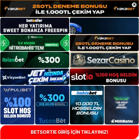
×
BETSORTIE GİRİŞ İÇİN TIKLAYINIZ!