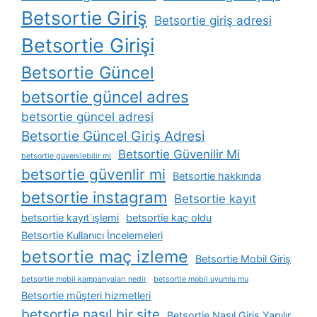
Betsortie Giriş
Betsortie giriş adresi
Betsortie Girişi
Betsortie Güncel
betsortie güncel adres
betsortie güncel adresi
Betsortie Güncel Giriş Adresi
Betsortie Güvenilir Mi
betsortie güvenilebilir mi
betsortie güvenlir mi
Betsortie hakkında
betsortie instagram
Betsortie kayıt
betsortie kayıt i̇şlemi
betsortie kaç oldu
Betsortie Kullanıcı İncelemeleri
betsortie maç izleme
Betsortie Mobil Giriş
betsortie mobil kampanyaları nedir
betsortie mobil uyumlu mu
Betsortie müşteri hizmetleri
betsortie nasıl bir site
Betsortie Nasıl Giriş Yapılır