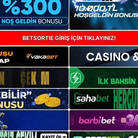
BETSORTIE GİRİŞ İÇİN TIKLAYINIZ!