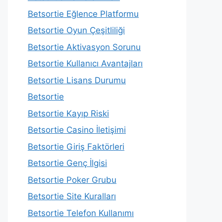
Betsortie Eğlence Platformu
Betsortie Oyun Çeşitliliği
Betsortie Aktivasyon Sorunu
Betsortie Kullanıcı Avantajları
Betsortie Lisans Durumu
Betsortie
Betsortie Kayıp Riski
Betsortie Casino İletişimi
Betsortie Giriş Faktörleri
Betsortie Genç İlgisi
Betsortie Poker Grubu
Betsortie Site Kuralları
Betsortie Telefon Kullanımı