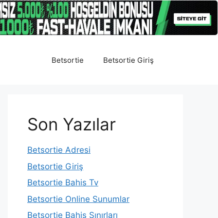
Betsortie
Betsortie Giriş
Son Yazılar
Betsortie Adresi
Betsortie Giriş
Betsortie Bahis Tv
Betsortie Online Sunumlar
Betsortie Bahis Sınırları