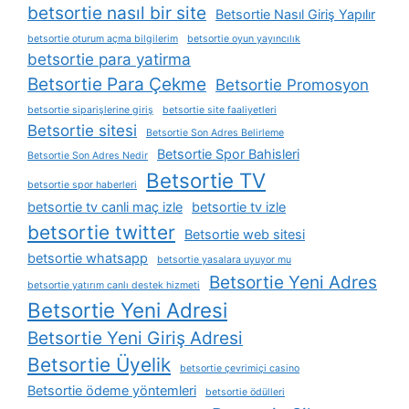
betsortie nasıl bir site
Betsortie Nasıl Giriş Yapılır
betsortie oturum açma bilgilerim
betsortie oyun yayıncılık
betsortie para yatirma
Betsortie Para Çekme
Betsortie Promosyon
betsortie siparişlerine giriş
betsortie site faaliyetleri
Betsortie sitesi
Betsortie Son Adres Belirleme
Betsortie Spor Bahisleri
Betsortie Son Adres Nedir
Betsortie TV
betsortie spor haberleri
betsortie tv canli maç izle
betsortie tv izle
betsortie twitter
Betsortie web sitesi
betsortie whatsapp
betsortie yasalara uyuyor mu
Betsortie Yeni Adres
betsortie yatırım canlı destek hizmeti
Betsortie Yeni Adresi
Betsortie Yeni Giriş Adresi
Betsortie Üyelik
betsortie çevrimiçi casino
Betsortie ödeme yöntemleri
betsortie ödülleri