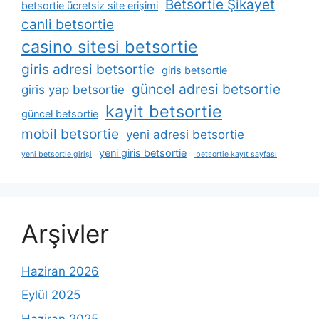
Betsortie Şikayet
betsortie ücretsiz site erişimi
canli betsortie
casino sitesi betsortie
giris adresi betsortie
giris betsortie
güncel adresi betsortie
giris yap betsortie
kayit betsortie
güncel betsortie
mobil betsortie
yeni adresi betsortie
yeni giris betsortie
yeni betsortie girişi
betsortie kayıt sayfası
Arşivler
Haziran 2026
Eylül 2025
Haziran 2025