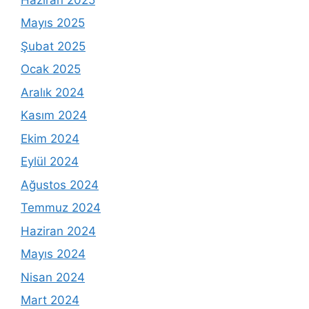
Mayıs 2025
Şubat 2025
Ocak 2025
Aralık 2024
Kasım 2024
Ekim 2024
Eylül 2024
Ağustos 2024
Temmuz 2024
Haziran 2024
Mayıs 2024
Nisan 2024
Mart 2024