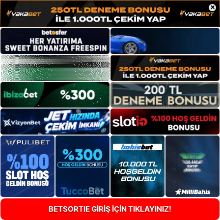
×
BETSORTIE GİRİŞ İÇİN TIKLAYINIZ!