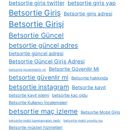
betsortie giris twitter
betsortie giris yap
Betsortie Giriş
Betsortie giriş adresi
Betsortie Girişi
Betsortie Güncel
betsortie güncel adres
betsortie güncel adresi
Betsortie Güncel Giriş Adresi
Betsortie Güvenilir Mi
betsortie güvenilebilir mi
betsortie güvenlir mi
Betsortie hakkında
betsortie instagram
Betsortie kayıt
betsortie kayıt i̇şlemi
betsortie kaç oldu
Betsortie Kullanıcı İncelemeleri
betsortie maç izleme
Betsortie Mobil Giriş
betsortie mobil kampanyaları nedir
betsortie mobil uyumlu mu
Betsortie müşteri hizmetleri