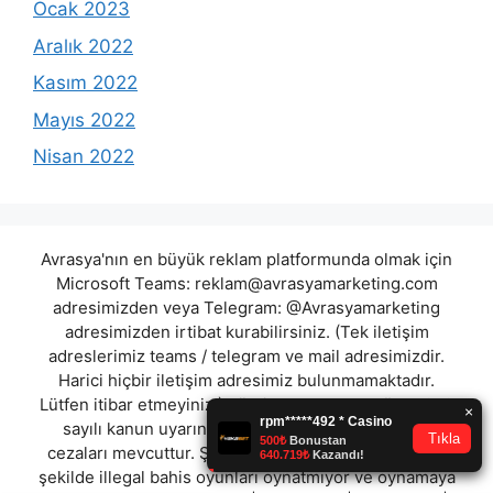
Ocak 2023
Aralık 2022
Kasım 2022
Mayıs 2022
Nisan 2022
Avrasya'nın en büyük reklam platformunda olmak için
Microsoft Teams:
reklam@avrasyamarketing.com
adresimizden veya Telegram: @Avrasyamarketing
adresimizden irtibat kurabilirsiniz. (Tek iletişim
adreslerimiz teams / telegram ve mail adresimizdir.
Harici hiçbir iletişim adresimiz bulunmamaktadır.
Lütfen itibar etmeyiniz.) Türkiye yasalarına göre 7258
sayılı kanun uyarınca yasa dışı bahis oynamanın
cezaları mevcuttur. Şu an bulunduğunuz site hiç bir
şekilde illegal bahis oyunları oynatmıyor ve oynamaya