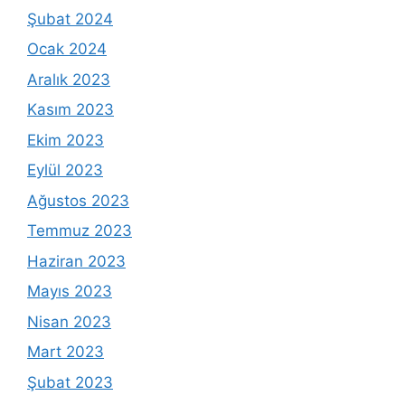
Şubat 2024
Ocak 2024
Aralık 2023
Kasım 2023
Ekim 2023
Eylül 2023
Ağustos 2023
Temmuz 2023
Haziran 2023
Mayıs 2023
Nisan 2023
Mart 2023
Şubat 2023