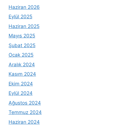
Haziran 2026
Eylül 2025
Haziran 2025
Mayıs 2025
Şubat 2025
Ocak 2025
Aralık 2024
Kasım 2024
Ekim 2024
Eylül 2024
Ağustos 2024
Temmuz 2024
Haziran 2024