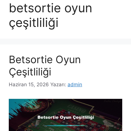
betsortie oyun
çeşitliliği
Betsortie Oyun
Çeşitliliği
Haziran 15, 2026
Yazarı:
admin