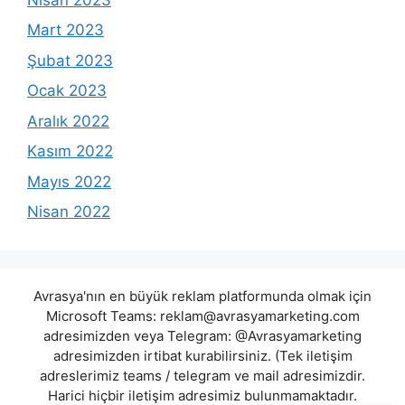
Mart 2023
Şubat 2023
Ocak 2023
Aralık 2022
Kasım 2022
Mayıs 2022
Nisan 2022
Avrasya'nın en büyük reklam platformunda olmak için
Microsoft Teams:
reklam@avrasyamarketing.com
adresimizden veya Telegram: @Avrasyamarketing
adresimizden irtibat kurabilirsiniz. (Tek iletişim
adreslerimiz teams / telegram ve mail adresimizdir.
Harici hiçbir iletişim adresimiz bulunmamaktadır.