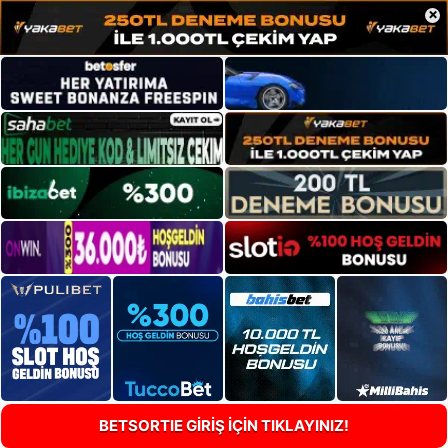
×
BETSORTIE GİRİŞ İÇİN TIKLAYINIZ!