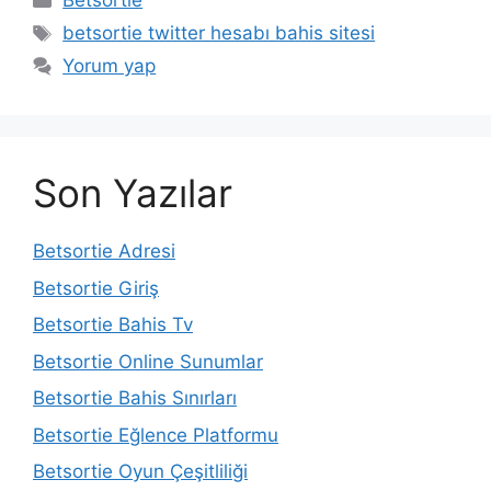
Betsortie
Etiketler
betsortie twitter hesabı bahis sitesi
Yorum yap
Son Yazılar
Betsortie Adresi
Betsortie Giriş
Betsortie Bahis Tv
Betsortie Online Sunumlar
Betsortie Bahis Sınırları
Betsortie Eğlence Platformu
Betsortie Oyun Çeşitliliği