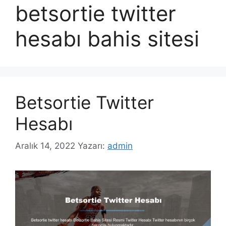
betsortie twitter
hesabı bahis sitesi
Betsortie Twitter
Hesabı
Aralık 14, 2022
Yazarı:
admin