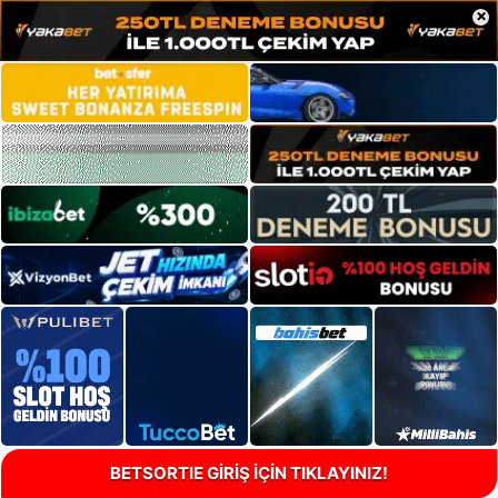
×
BETSORTIE GİRİŞ İÇİN TIKLAYINIZ!