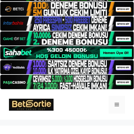
İçeriğe
atla
Menü