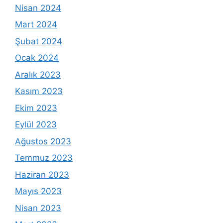
Nisan 2024
Mart 2024
Şubat 2024
Ocak 2024
Aralık 2023
Kasım 2023
Ekim 2023
Eylül 2023
Ağustos 2023
Temmuz 2023
Haziran 2023
Mayıs 2023
Nisan 2023