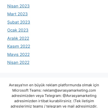
Nisan 2023
Mart 2023
Şubat 2023
Ocak 2023
Aralık 2022
Kasım 2022
Mayıs 2022
Nisan 2022
Avrasya'nın en büyük reklam platformunda olmak için
Microsoft Teams:
reklam@avrasyamarketing.com
adresimizden veya Telegram: @Avrasyamarketing
adresimizden irtibat kurabilirsiniz. (Tek iletişim
adreslerimiz teams / telegram ve mail adresimizdir.