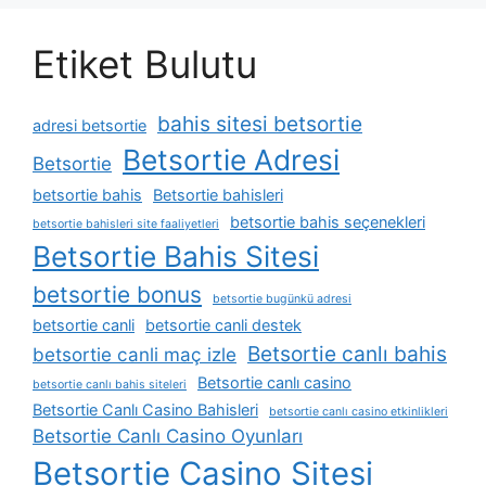
Etiket Bulutu
bahis sitesi betsortie
adresi betsortie
Betsortie Adresi
Betsortie
betsortie bahis
Betsortie bahisleri
betsortie bahis seçenekleri
betsortie bahisleri site faaliyetleri
Betsortie Bahis Sitesi
betsortie bonus
betsortie bugünkü adresi
betsortie canli
betsortie canli destek
Betsortie canlı bahis
betsortie canli maç izle
Betsortie canlı casino
betsortie canlı bahis siteleri
Betsortie Canlı Casino Bahisleri
betsortie canlı casino etkinlikleri
Betsortie Canlı Casino Oyunları
Betsortie Casino Sitesi