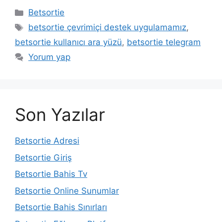
Kategoriler
Betsortie
Etiketler
betsortie çevrimiçi destek uygulamamız
,
betsortie kullanıcı ara yüzü
,
betsortie telegram
Yorum yap
Son Yazılar
Betsortie Adresi
Betsortie Giriş
Betsortie Bahis Tv
Betsortie Online Sunumlar
Betsortie Bahis Sınırları