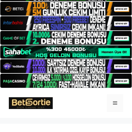
İçeriğe
atla
Menü