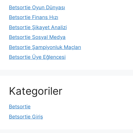
Betsortie Oyun Dünyası
Betsortie Finans Hızı
Betsortie Şikayet Analizi
Betsortie Sosyal Medya
Betsortie Şampiyonluk Maçları
Betsortie Üye Eğlencesi
Kategoriler
Betsortie
Betsortie Giriş