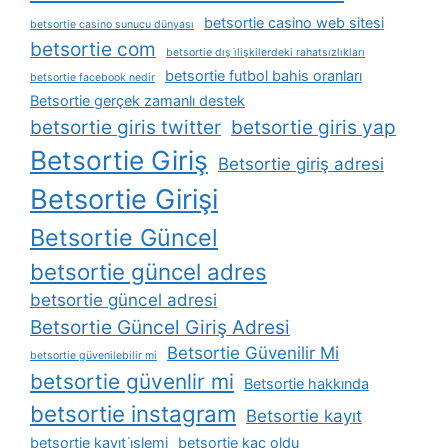
betsortie casino web sitesi
betsortie casino sunucu dünyası
betsortie com
betsortie dış i̇lişkilerdeki rahatsızlıkları
betsortie futbol bahis oranları
betsortie facebook nedir
Betsortie gerçek zamanlı destek
betsortie giris twitter
betsortie giris yap
Betsortie Giriş
Betsortie giriş adresi
Betsortie Girişi
Betsortie Güncel
betsortie güncel adres
betsortie güncel adresi
Betsortie Güncel Giriş Adresi
Betsortie Güvenilir Mi
betsortie güvenilebilir mi
betsortie güvenlir mi
Betsortie hakkında
betsortie instagram
Betsortie kayıt
betsortie kayıt i̇şlemi
betsortie kaç oldu