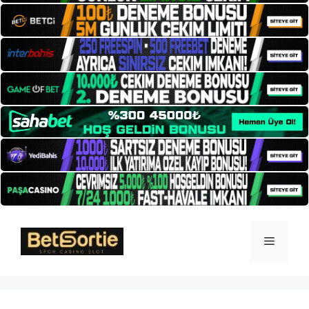
İçeriğe
atla
Menü