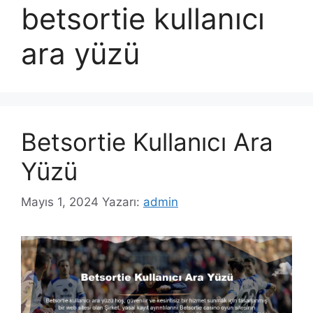
betsortie kullanıcı
ara yüzü
Betsortie Kullanıcı Ara
Yüzü
Mayıs 1, 2024
Yazarı:
admin