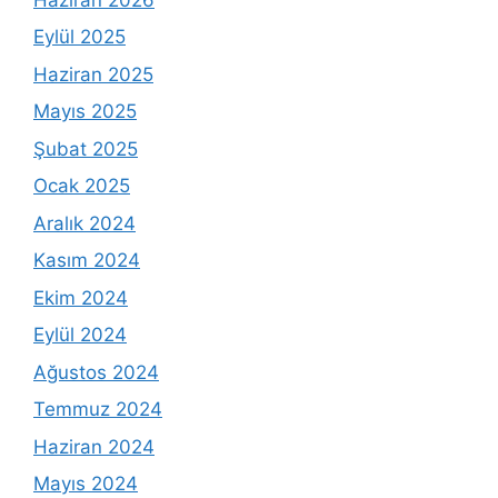
Eylül 2025
Haziran 2025
Mayıs 2025
Şubat 2025
Ocak 2025
Aralık 2024
Kasım 2024
Ekim 2024
Eylül 2024
Ağustos 2024
Temmuz 2024
Haziran 2024
Mayıs 2024